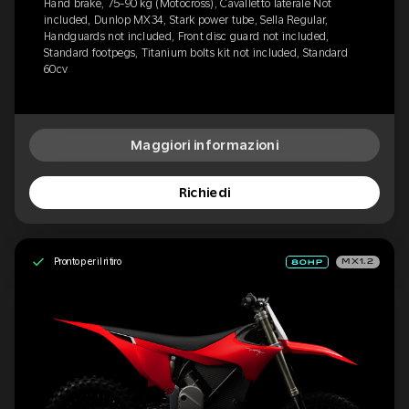
Hand brake, 75-90 kg (Motocross), Cavalletto laterale Not
included, Dunlop MX34, Stark power tube, Sella Regular,
Handguards not included, Front disc guard not included,
Standard footpegs, Titanium bolts kit not included, Standard
60cv
Maggiori informazioni
Richiedi
Pronto per il ritiro
MX1.2