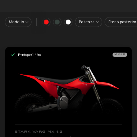
Modello
Potenza
Freno posterior
Pronto per il ritiro
MX1.2
STARK VARG MX 1.2