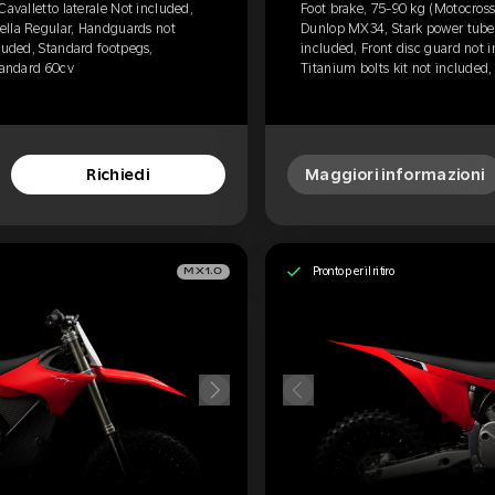
Cavalletto laterale Not included,
Foot brake, 75-90 kg (Motocross)
ella Regular, Handguards not
Dunlop MX34, Stark power tube,
luded, Standard footpegs,
included, Front disc guard not 
Standard 60cv
Titanium bolts kit not included
Richiedi
Maggiori informazioni
Pronto per il ritiro
MX1.0