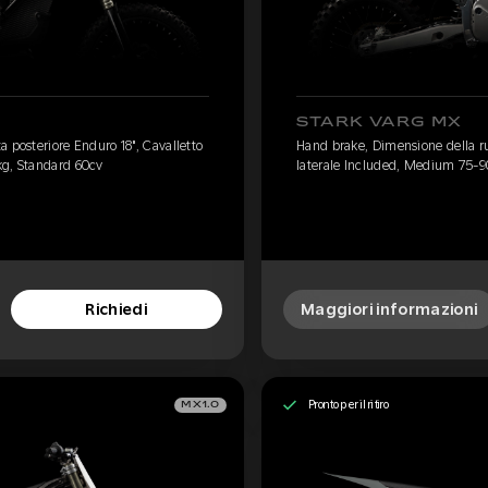
STARK VARG MX
 posteriore Enduro 18", Cavalletto
Hand brake, Dimensione della ru
kg, Standard 60cv
laterale Included, Medium 75-9
Richiedi
Maggiori informazioni
Pronto per il ritiro
MX1.0