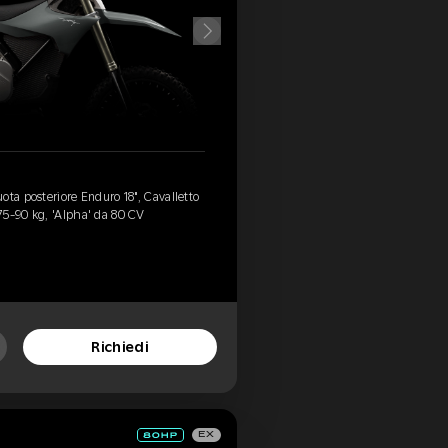
ota posteriore Enduro 18", Cavalletto
75-90 kg, 'Alpha' da 80 CV
Richiedi
EX