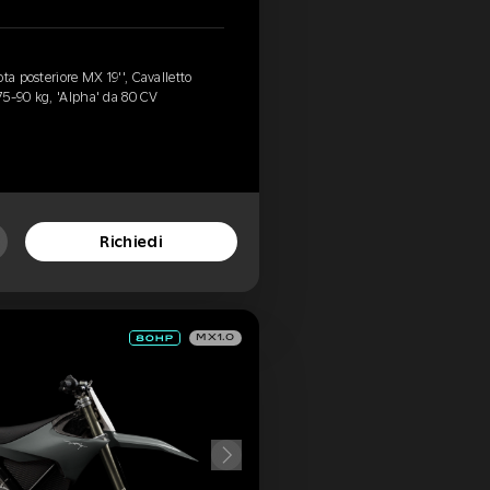
ta posteriore MX 19'', Cavalletto
75-90 kg, 'Alpha' da 80 CV
Richiedi
MX1.0