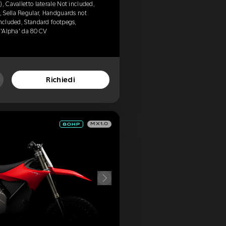
, Cavalletto laterale Not included,
 Sella Regular, Handguards not
included, Standard footpegs,
, 'Alpha' da 80 CV
Richiedi
MX1.0