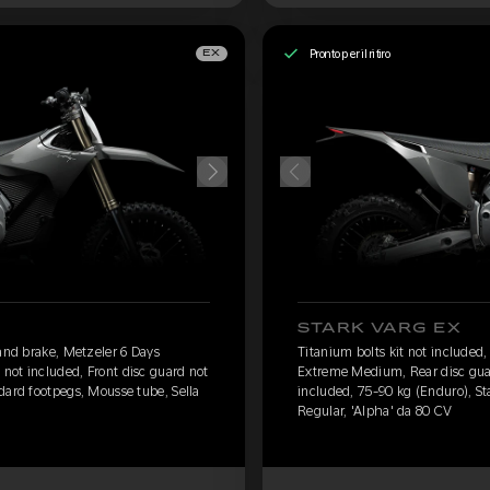
Pronto per il ritiro
EX
STARK VARG EX
Hand brake, Metzeler 6 Days
Titanium bolts kit not included
not included, Front disc guard not
Extreme Medium, Rear disc guar
dard footpegs, Mousse tube, Sella
included, 75-90 kg (Enduro), St
Regular, 'Alpha' da 80 CV