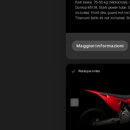
Foot brake, 75-90 kg (Motocross), 
Dunlop MX34, Stark power tube, S
included, Front disc guard not inc
Titanium bolts kit not included, 
Maggiori informazioni
Pronto per il ritiro