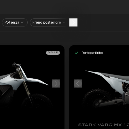
Potenza
Freno posteriore
Pronto per il ritiro
MX1.2
STARK VARG MX 1.