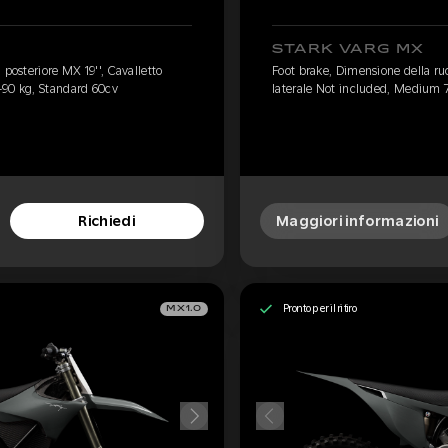
STARK VARG MX
 posteriore MX 19'', Cavalletto
Foot brake, Dimensione della ruo
-90 kg, Standard 60cv
laterale Not included, Medium 
Richiedi
Maggiori informazioni
Pronto per il ritiro
MX1.0