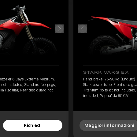
STARK VARG EX
Metzeler 6 Days Extreme Medium,
Hand brake, 75-90 kg (Enduro)
 not included, Standard footpegs,
Stark power tube, Front disc gu
ella Regular, Rear disc guard not
Titanium bolts kit not included,
included, 'Alpha' da 80 CV
Richiedi
Maggiori informazioni