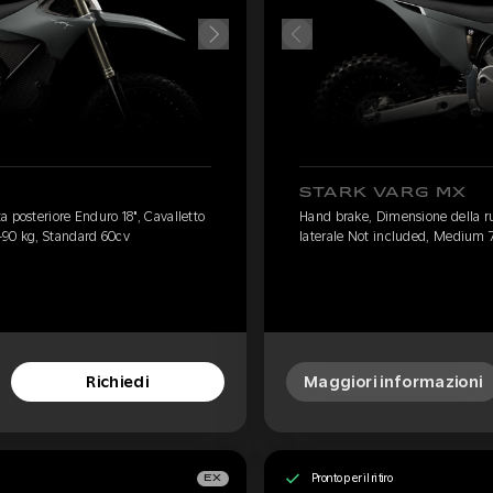
STARK VARG MX
 posteriore Enduro 18", Cavalletto
Hand brake, Dimensione della ru
-90 kg, Standard 60cv
laterale Not included, Medium 
Richiedi
Maggiori informazioni
Pronto per il ritiro
EX