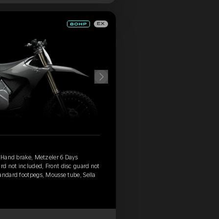
EX
, Hand brake, Metzeler 6 Days
d not included, Front disc guard not
andard footpegs, Mousse tube, Sella