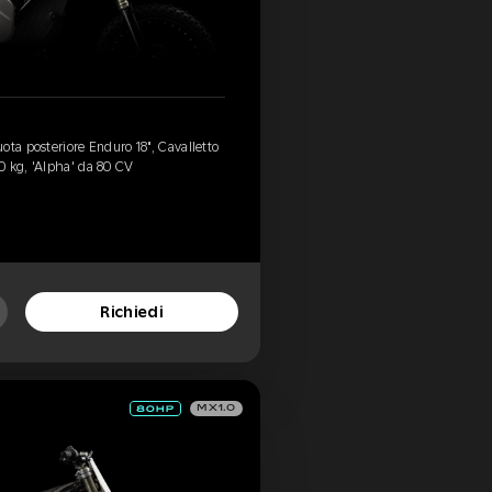
ota posteriore Enduro 18", Cavalletto
0 kg, 'Alpha' da 80 CV
Richiedi
MX1.0