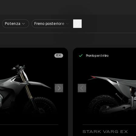
Potenza
Freno posteriore
Pronto per il ritiro
EX
STARK VARG EX