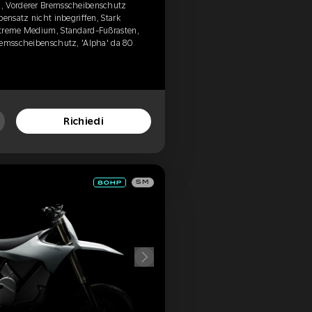
, Vorderer Bremsscheibenschutz
bensatz nicht inbegriffen, Stark
xtreme Medium, Standard-Fußrasten,
remsscheibenschutz, 'Alpha' da 80
Richiedi
SM