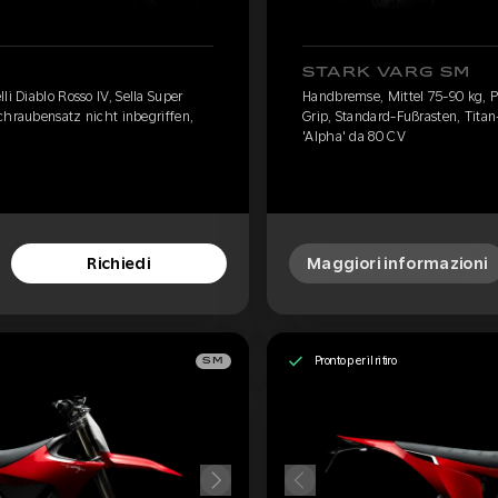
STARK VARG SM
li Diablo Rosso IV, Sella Super
Handbremse, Mittel 75-90 kg, Pir
chraubensatz nicht inbegriffen,
Grip, Standard-Fußrasten, Titan
'Alpha' da 80 CV
Richiedi
Maggiori informazioni
Pronto per il ritiro
SM