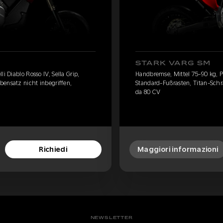
STARK VARG SM
i Diablo Rosso IV, Sella Grip,
Handbremse, Mittel 75-90 kg, Pir
bensatz nicht inbegriffen,
Standard-Fußrasten, Titan-Schr
da 80 CV
Richiedi
Maggiori informazioni
NEWSLETTER