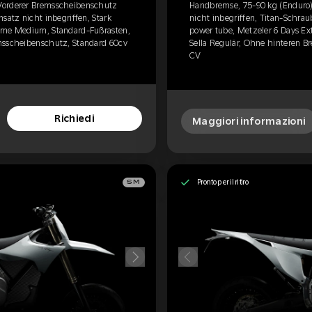
Vorderer Bremsscheibenschutz
Handbremse, 75-90 kg (Enduro)
satz nicht inbegriffen, Stark
nicht inbegriffen, Titan-Schrau
reme Medium, Standard-Fußrasten,
power tube, Metzeler 6 Days E
msscheibenschutz, Standard 60cv
Sella Regulär, Ohne hinteren B
CV
Richiedi
Maggiori informazioni
Pronto per il ritiro
SM