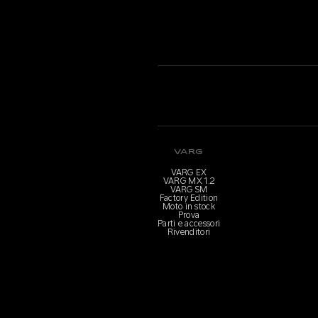
VARG
VARG EX
VARG MX 1.2
VARG SM
Factory Edition
Moto in stock
Prova
Parti e accessori
Rivenditori