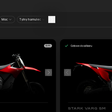
Moc
Tylny hamulec
Gotowe do odbioru
SM
STARK VARG SM