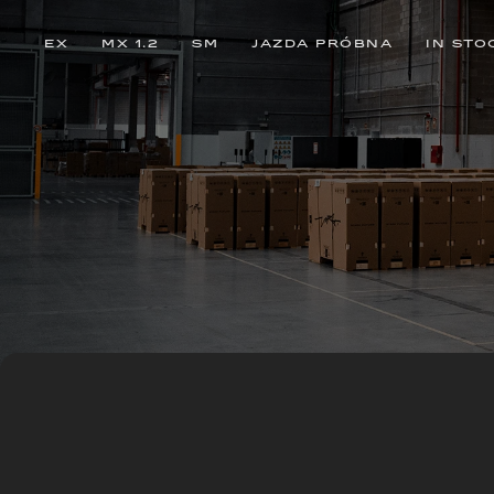
EX
MX 1.2
SM
JAZDA PRÓBNA
IN STO