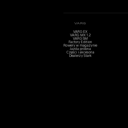
VARG
VARG EX
VARG MX 1.2
VARG SM
Factory Edition
Rowery w magazynie
Jazda próbna
Części i akcesoria
Dealerzy Stark