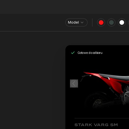
Model
Gotowe do odbioru
STARK VARG SM