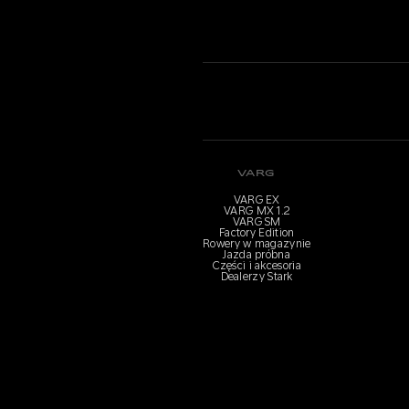
VARG
VARG EX
VARG MX 1.2
VARG SM
Factory Edition
Rowery w magazynie
Jazda próbna
Części i akcesoria
Dealerzy Stark