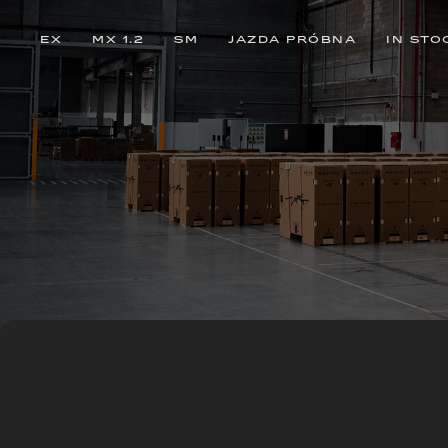
EX
MX 1.2
SM
JAZDA PRÓBNA
IN STO