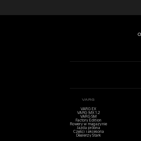
O
VARG
VARG EX
VARG MX 1.2
VARG SM
Factory Edition
Rowery w magazynie
Jazda próbna
Części i akcesoria
Dealerzy Stark