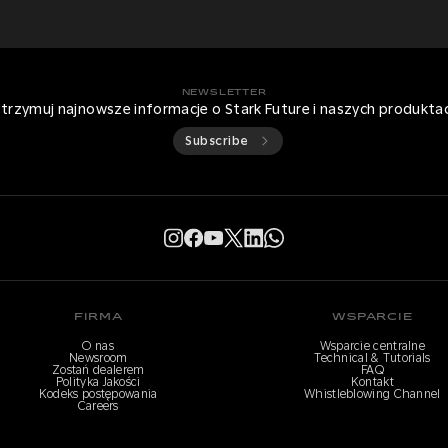
NEWSLETTER
trzymuj najnowsze informacje o Stark Future i naszych produkta
Subscribe
FIRMA
WSPARCIE
O nas
Wsparcie centralne
Newsroom
Technical & Tutorials
Zostań dealerem
FAQ
Polityka Jakości
Kontakt
Kodeks postępowania
Whistleblowing Channel
Careers