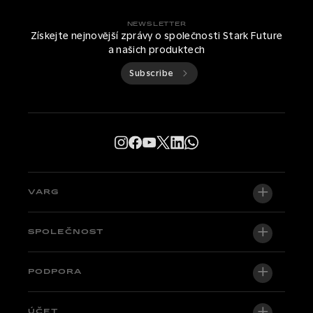
NEWSLETTER
Získejte nejnovější zprávy o společnosti Stark Future
a našich produktech
Subscribe
VARG
VARG EX
SPOLEČNOST
VARG MX 1.2
O nás
PODPORA
VARG SM
Newsroom
Factory Edition
Centrální podpora
ÚČET