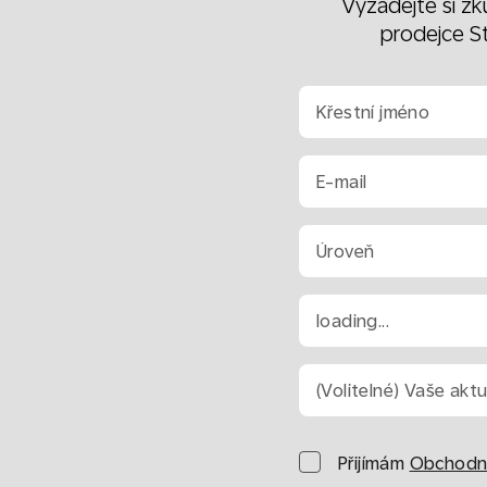
Vyžádejte si zku
prodejce St
Křestní jméno
E-mail
Úroveň
loading...
(Volitelné) Vaše akt
Přijímám
Obchodní