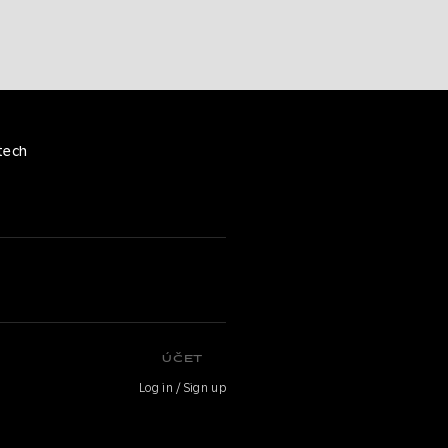
tech
ÚČET
Log in / Sign up