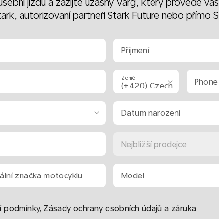
šební jízdu a zažijte úžasný Varg, který provede váš ne
ark, autorizovaní partneři Stark Future nebo přímo S
Příjmení
Země
Phone
Datum narození
Nejbližší prodejce
uální značka motocyklu
Model
 podmínky, Zásady ochrany osobních údajů a záruka