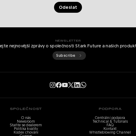
Odeslat
NEWSLETTER
kejte nejnovější zprávy o společnosti Stark Future a našich produk
Subscribe
SPOLEČNOST
PODPORA
O nás
Centrální podpora
Newsroom
Technical & Tutorials
Staňte se dealerem
FAQ
Politika kvality
Kontakt
Kodex chování
Whistleblowing Channel