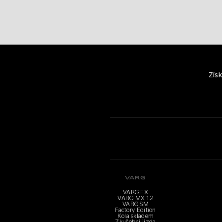
Zís
VARG
VARG EX
VARG MX 1.2
VARG SM
Factory Edition
Kola skladem