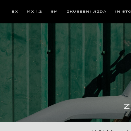
EX
MX 1.2
SM
ZKUŠEBNÍ JÍZDA
IN ST
Z