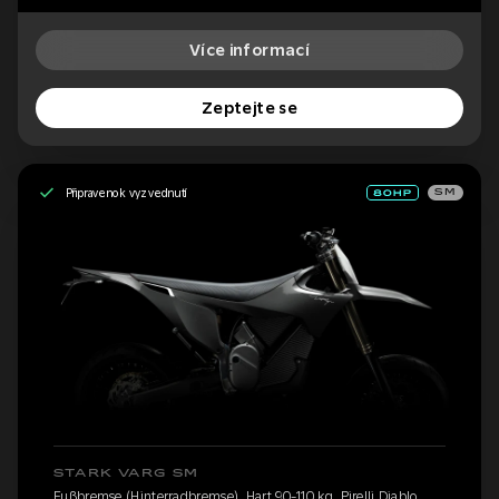
Více informací
Zeptejte se
Připraveno k vyzvednutí
SM
STARK VARG SM
Fußbremse (Hinterradbremse), Hart 90-110 kg, Pirelli Diablo