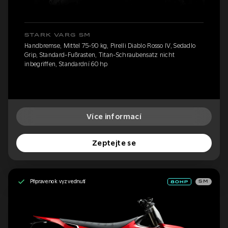
STARK VARG SM
Handbremse, Mittel 75-90 kg, Pirelli Diablo Rosso IV, Sedadlo
Grip, Standard-Fußrasten, Titan-Schraubensatz nicht
inbegriffen, Standardní 60 hp
Více informací
Zeptejte se
Připraveno k vyzvednutí
SM