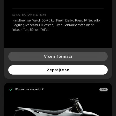
STARK VARG SM
Handbremse, Weich 55-75 kg, Pirelli Diablo Rosso IV, Sedadlo
Regulär, Standard-Fußrasten, Titan-Schraubensatz nicht
inbegriffen, 80 koní 'Alfa'
Více informací
Zeptejte se
Připraveno k vyzvednutí
SM