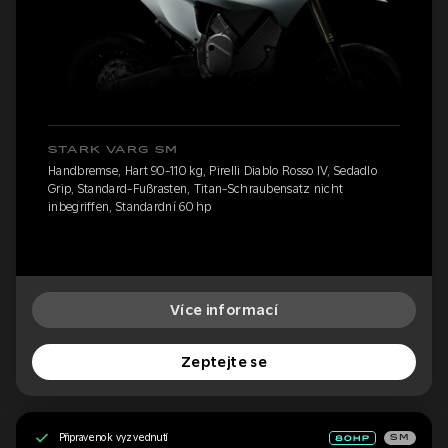
STARK VARG SM
Handbremse, Hart 90-110 kg, Pirelli Diablo Rosso IV, Sedadlo
Grip, Standard-Fußrasten, Titan-Schraubensatz nicht
inbegriffen, Standardní 60 hp
Více informací
Zeptejte se
Připraveno k vyzvednutí
SM