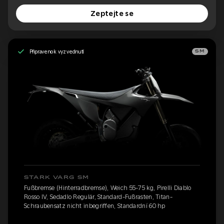
Zeptejte se
Připraveno k vyzvednutí
SM
STARK VARG SM
Fußbremse (Hinterradbremse), Weich 55-75 kg, Pirelli Diablo
Rosso IV, Sedadlo Regulär, Standard-Fußrasten, Titan-
Schraubensatz nicht inbegriffen, Standardní 60 hp