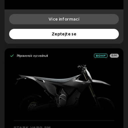
Více informací
Zeptejte se
Připraveno k vyzvednutí
SM
STARK VARG SM