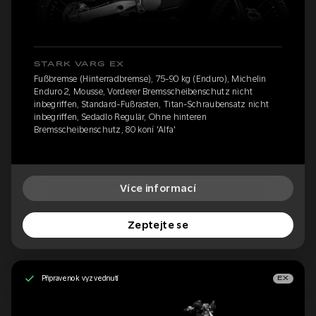
STARK VARG EX
Fußbremse (Hinterradbremse), 75-90 kg (Enduro), Michelin
Enduro 2, Mousse, Vorderer Bremsscheibenschutz nicht
inbegriffen, Standard-Fußrasten, Titan-Schraubensatz nicht
inbegriffen, Sedadlo Regulär, Ohne hinteren
Bremsscheibenschutz, 80 koní 'Alfa'
Více informací
Zeptejte se
Připraveno k vyzvednutí
EX