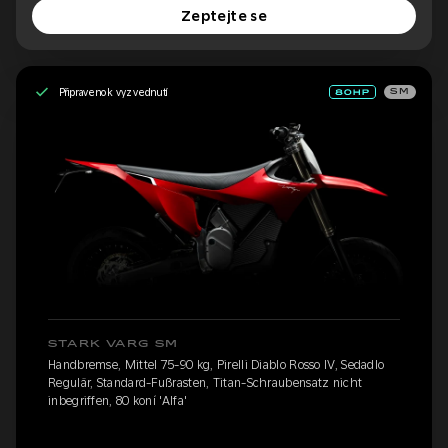
Zeptejte se
Připraveno k vyzvednutí
SM
STARK VARG SM
Handbremse, Mittel 75-90 kg, Pirelli Diablo Rosso IV, Sedadlo
Regulär, Standard-Fußrasten, Titan-Schraubensatz nicht
inbegriffen, 80 koní 'Alfa'