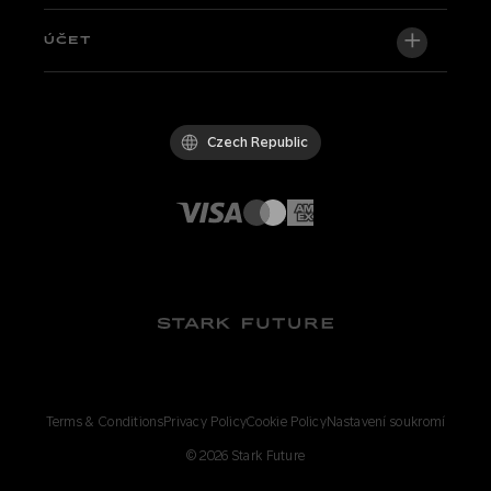
Newsroom
Factory Edition
Centrální podpora
ÚČET
Staňte se dealerem
Kola skladem
Technical & Tutorials
Politika kvality
Log in / Sign up
Zkušební jízda
FAQ
Kodex chování
Czech Republic
Díly a příslušenství
Kontakt
Careers
Prodejci Stark
Whistleblowing Channel
Terms & Conditions
Privacy Policy
Cookie Policy
Nastavení soukromí
©
2026
Stark Future