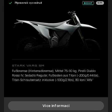
Připraveno k vyzvednutí
SM
STARK VARG SM
Fußbremse (Hinterradbremse), Mittel 75-90 kg, Pirelli Diablo
Rosso IV, Sedadlo Regulär, Fußrasten aus Titan (-200g/0.44lbs),
Titan-Schraubensatz inklusive (-900g/2.1lbs), 80 koní 'Alfa'
Více informací