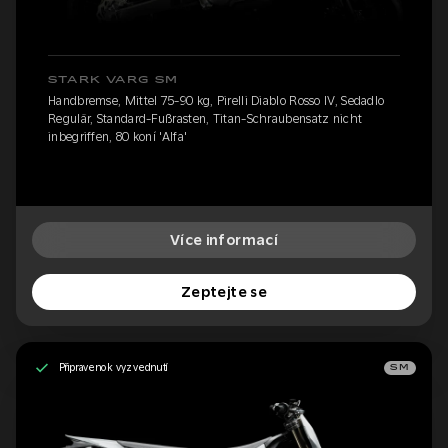
STARK VARG SM
Handbremse, Mittel 75-90 kg, Pirelli Diablo Rosso IV, Sedadlo
Regulär, Standard-Fußrasten, Titan-Schraubensatz nicht
inbegriffen, 80 koní 'Alfa'
Více informací
Zeptejte se
Připraveno k vyzvednutí
SM