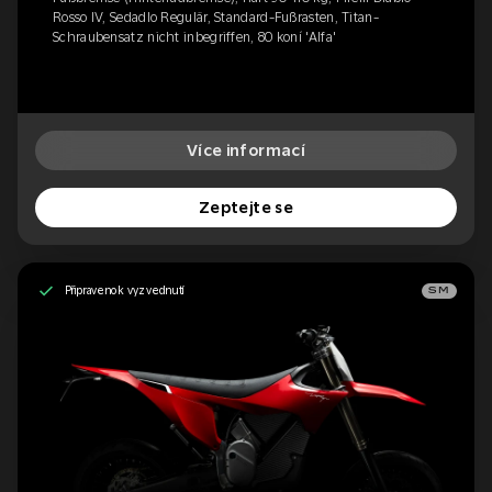
Rosso IV, Sedadlo Regulär, Standard-Fußrasten, Titan-
Schraubensatz nicht inbegriffen, 80 koní 'Alfa'
Více informací
Zeptejte se
Připraveno k vyzvednutí
SM