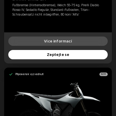
Fußbremse (Hinterradbremse), Weich 55-75 kg, Pirelli Diablo
Rosso IV, Sedadlo Regulär, Standard-Fußrasten, Titan-
Schraubensatz nicht inbegriffen, 80 koní 'Alfa'
Více informací
Zeptejte se
Připraveno k vyzvednutí
SM