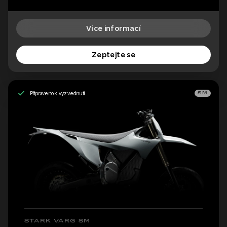
Více informací
Zeptejte se
Připraveno k vyzvednutí
SM
STARK VARG SM