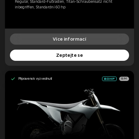
Regulär, Standard-Fußrasten, Titan-Schraubensatz nicht
inbegriffen, Standardní 60 hp
Více informací
Zeptejte se
Připraveno k vyzvednutí
SM