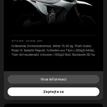
STARK VARG SM
Fußbremse (Hinterradbremse), Mittel 75-90 kg, Pirelli Diablo
Rosso IV, Sedadlo Regulär, Fußrasten aus Titan (-200g/0.44lbs),
Titan-Schraubensatz inklusive (-900g/2.1lbs), Standardní 60 hp
Více informací
Zeptejte se