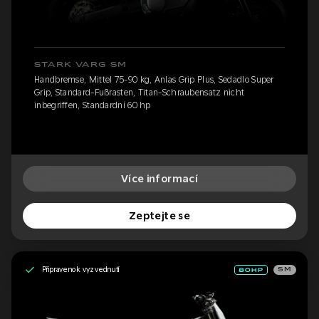
STARK VARG SM
Handbremse, Mittel 75-90 kg, Anlas Grip Plus, Sedadlo Super
Grip, Standard-Fußrasten, Titan-Schraubensatz nicht
inbegriffen, Standardní 60 hp
Více informací
Zeptejte se
Připraveno k vyzvednutí
SM