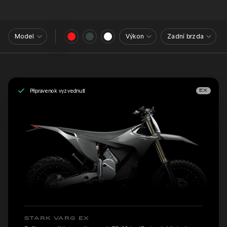
Model
Výkon
Zadní brzda
Připraveno k vyzvednutí
EX
STARK VARG EX