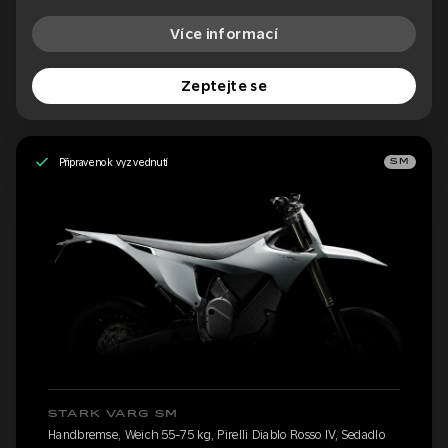
Více informací
Zeptejte se
Připraveno k vyzvednutí
SM
STARK VARG SM
Handbremse, Weich 55-75 kg, Pirelli Diablo Rosso IV, Sedadlo