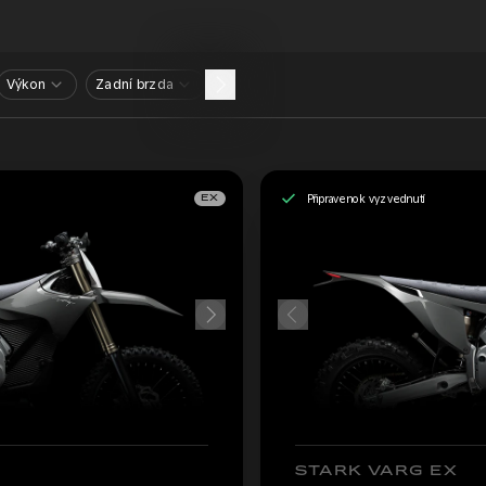
Výkon
Zadní brzda
Připraveno k vyzvednutí
EX
STARK VARG EX