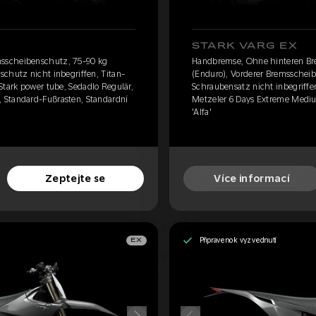
STARK VARG EX
sscheibenschutz, 75-90 kg
Handbremse, Ohne hinteren Br
chutz nicht inbegriffen, Titan-
(Enduro), Vorderer Bremsscheib
Stark power tube, Sedadlo Regulär,
Schraubensatz nicht inbegriffen
 Standard-Fußrasten, Standardní
Metzeler 6 Days Extreme Mediu
'Alfa'
Zeptejte se
Více informací
Připraveno k vyzvednutí
EX