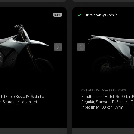
Připraveno k vyzvednutí
SM
STARK VARG SM
li Diablo Rosso IV, Sedadlo
Handbremse, Mittel 75-90 kg, Pi
an-Schraubensatz nicht
Regulär, Standard-Fußrasten, T
inbegriffen, 80 koní 'Alfa'