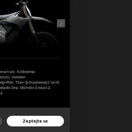
benschutz, Fußbremse
nduro), Vorderer
egriffen, Titan-Schraubensatz nicht
Sedadlo Grip, Michelin Enduro 2,
fa'
Zeptejte se