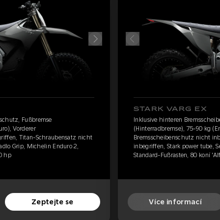
STARK VARG EX
nschutz, Fußbremse
Inklusive hinteren Bremsschei
ro), Vorderer
(Hinterradbremse), 75-90 kg (E
iffen, Titan-Schraubensatz nicht
Bremsscheibenschutz nicht inb
adlo Grip, Michelin Enduro 2,
inbegriffen, Stark power tube, 
0 hp
Standard-Fußrasten, 80 koní 'Al
Zeptejte se
Více informací