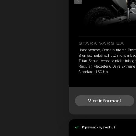
STARK VARG EX
Handbremse, Ohne hinteren Brem
Bremsscheibenschutz nicht inbegr
Titan-Schraubensatz nicht inbegri
Regulär, Metzeler 6 Days Extrem
Standardní 60 hp
Více informací
Připraveno k vyzvednutí