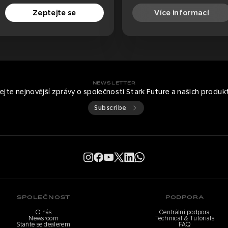
Zeptejte se
Více informací
NEWSLETTER
kejte nejnovější zprávy o společnosti Stark Future a našich produk
Subscribe
SPOLEČNOST
PODPORA
O nás
Centrální podpora
Newsroom
Technical & Tutorials
Staňte se dealerem
FAQ