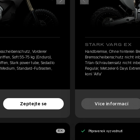
STARK VARG EX
sscheibenschutz, Vorderer
Handbremse, Ohne hinteren Br
iffen, Soft 55-75 kg (Enduro),
Bremsscheibenschutz nicht inbe
ffen, Stark power tube, Sedadlo
Titan-Schraubensatz nicht inbeg
e Medium, Standard-Fußrasten,
Regulär, Metzeler 6 Days Extr
koní 'Alfa'
Zeptejte se
Více informací
Připraveno k vyzvednutí
EX