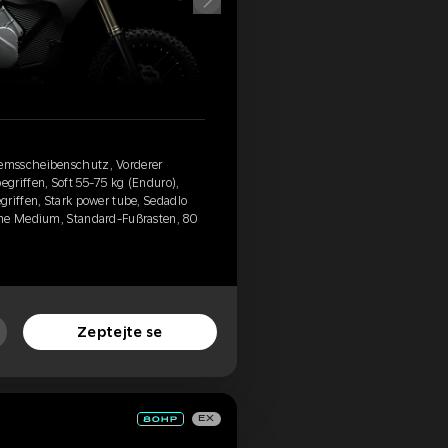
emsscheibenschutz, Vorderer
griffen, Soft 55-75 kg (Enduro),
riffen, Stark power tube, Sedadlo
eme Medium, Standard-Fußrasten, 80
Zeptejte se
EX