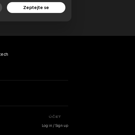
Zeptejte se
tech
ÚČET
Log in / Sign up