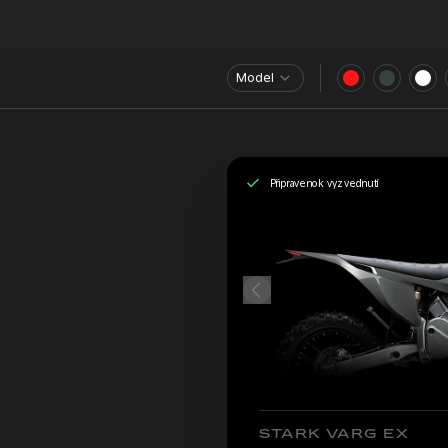
Model
Připraveno k vyzvednutí
STARK VARG EX