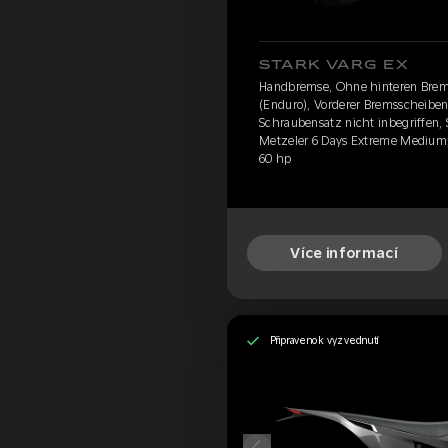
STARK VARG EX
Handbremse, Ohne hinteren Brem
(Enduro), Vorderer Bremsscheibens
Schraubensatz nicht inbegriffen, 
Metzeler 6 Days Extreme Medium,
60 hp
Více informací
Připraveno k vyzvednutí