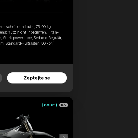
emsscheibenschutz, 75-90 kg
enschutz nicht inbegriffen, Titan-
, Stark power tube, Sedadlo Regulär,
m, Standard-Fußrasten, 80 koní
Zeptejte se
EX