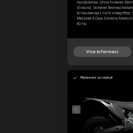
Handbremse, Ohne hinteren Brem
(Enduro), Vorderer Bremsscheibens
Schraubensatz nicht inbegriffen, 
Metzeler 6 Days Extreme Medium,
60 hp
Více informací
Připraveno k vyzvednutí