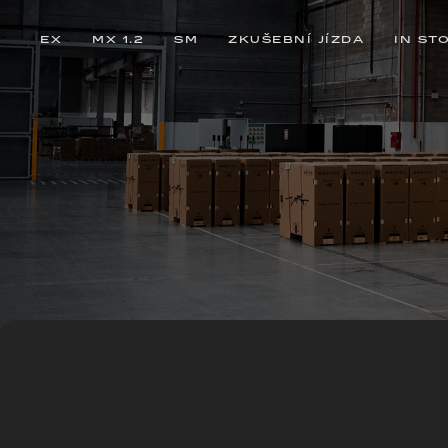
EX
MX 1.2
SM
ZKUŠEBNÍ JÍZDA
IN ST