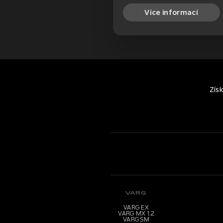
Více informací
Zís
VARG
VARG EX
VARG MX 1.2
VARG SM