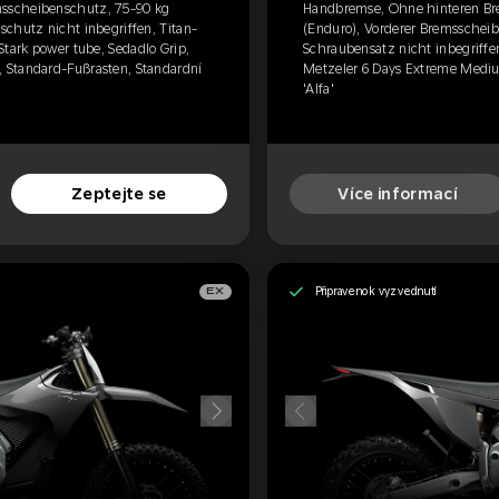
sscheibenschutz, 75-90 kg
Handbremse, Ohne hinteren Br
chutz nicht inbegriffen, Titan-
(Enduro), Vorderer Bremsscheib
Stark power tube, Sedadlo Grip,
Schraubensatz nicht inbegriffen
 Standard-Fußrasten, Standardní
Metzeler 6 Days Extreme Mediu
'Alfa'
Zeptejte se
Více informací
Připraveno k vyzvednutí
EX