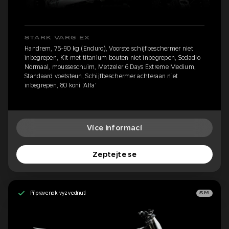
STARK VARG EX
Handrem, 75-90 kg (Enduro), Voorste schijfbeschermer niet
inbegrepen, Kit met titanium bouten niet inbegrepen, Sedadlo
Normaal, mousseschuim, Metzeler 6 Days Extreme Medium,
Standaard voetsteun, Schijfbeschermer achteraan niet
inbegrepen, 80 koní 'Alfa'
Více informací
Zeptejte se
Připraveno k vyzvednutí
SM