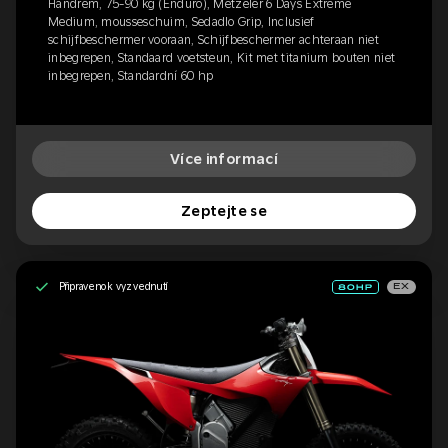
Handrem, 75-90 kg (Enduro), Metzeler 6 Days Extreme
Medium, mousseschuim, Sedadlo Grip, Inclusief
schijfbeschermer vooraan, Schijfbeschermer achteraan niet
inbegrepen, Standaard voetsteun, Kit met titanium bouten niet
inbegrepen, Standardní 60 hp
Více informací
Zeptejte se
Připraveno k vyzvednutí
EX