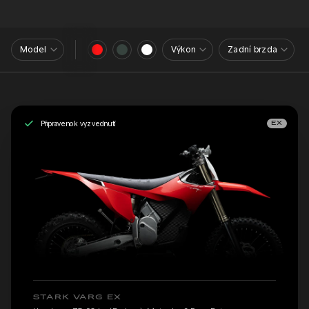
Model
Výkon
Zadní brzda
Připraveno k vyzvednutí
EX
STARK VARG EX