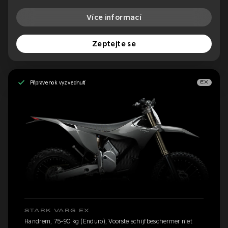
Více informací
Zeptejte se
Připraveno k vyzvednutí
EX
STARK VARG EX
Handrem, 75-90 kg (Enduro), Voorste schijfbeschermer niet