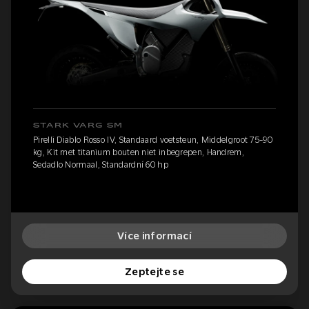
STARK VARG SM
Pirelli Diablo Rosso IV, Standaard voetsteun, Middelgroot 75-90
kg, Kit met titanium bouten niet inbegrepen, Handrem,
Sedadlo Normaal, Standardní 60 hp
Více informací
Zeptejte se