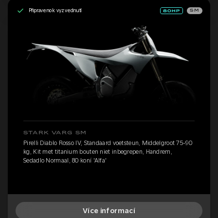
Připraveno k vyzvednutí
SM
STARK VARG SM
Pirelli Diablo Rosso IV, Standaard voetsteun, Middelgroot 75-90
kg, Kit met titanium bouten niet inbegrepen, Handrem,
Sedadlo Normaal, 80 koní 'Alfa'
Více informací