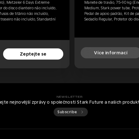
ro), Metzeler 6 Days Extreme
Manete de travão, 75-90 kg (En
 do disco dianteiro não incluído,
Medium, Stark power tube, Prote
fusos de titânio não incluído,
Pedal de apoio padrão, Kit de pa
 traseiro não incluído, Standardní
Sedadlo Regular, Protetor do disc
Více informací
Zeptejte se
NEWSLETTER
kejte nejnovější zprávy o společnosti Stark Future a našich produk
Subscribe