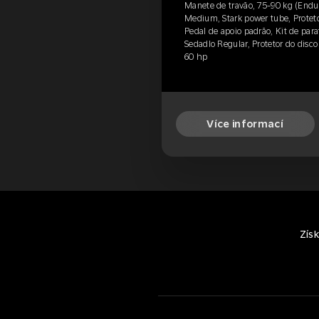
Manete de travão, 75-90 kg (Endu
Medium, Stark power tube, Protetor
Pedal de apoio padrão, Kit de para
Sedadlo Regular, Protetor do disco
60 hp
Více informací
Zís