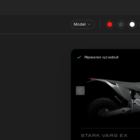
Model
Připraveno k vyzvednutí
STARK VARG EX