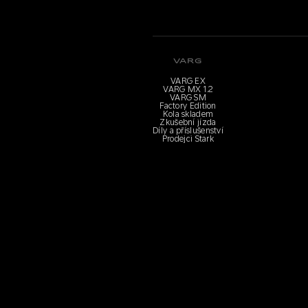
VARG
VARG EX
VARG MX 1.2
VARG SM
Factory Edition
Kola skladem
Zkušební jízda
Díly a příslušenství
Prodejci Stark