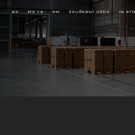
EX
MX 1.2
SM
ZKUŠEBNÍ JÍZDA
IN ST