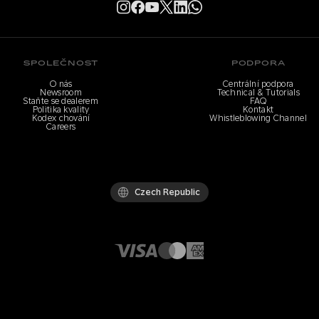
SPOLEČNOST
PODPORA
O nás
Centrální podpora
Newsroom
Technical & Tutorials
Staňte se dealerem
FAQ
Politika kvality
Kontakt
Kodex chování
Whistleblowing Channel
Careers
Czech Republic