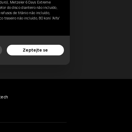
duro), Metzeler 6 Days Extreme
tor do disco dianteiro não incluído,
rafusos de titânio não incluído,
o traseiro não incluído, 80 koní 'Alfa'
Zeptejte se
tech