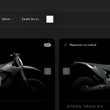
Výkon
Zadní brzda
Připraveno k vyzvednutí
EX
STARK VARG EX