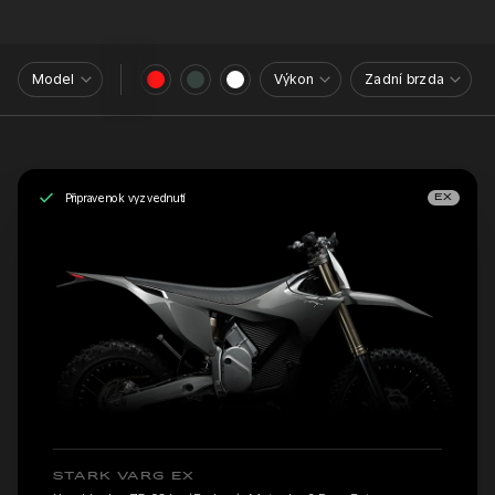
Model
Výkon
Zadní brzda
Připraveno k vyzvednutí
EX
STARK VARG EX