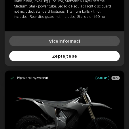
Hand brake, 75-90 kg (Enduro), Metzeler 6 Days Extreme
Medium, Stark power tube, Sedadlo Regular, Front disc guard
not included, Standard footpegs, Titanium bolts kit not
included, Rear disc guard not included, Standardní 60 hp
Více informací
Zeptejte se
Připraveno k vyzvednutí
EX