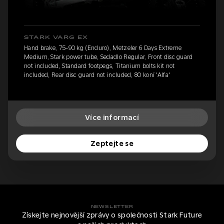
STARK VARG EX
Hand brake, 75-90 kg (Enduro), Metzeler 6 Days Extreme
Medium, Stark power tube, Sedadlo Regular, Front disc guard
not included, Standard footpegs, Titanium bolts kit not
included, Rear disc guard not included, 80 koní 'Alfa'
Více informací
Zeptejte se
NEWSLETTER
Získejte nejnovější zprávy o společnosti Stark Future