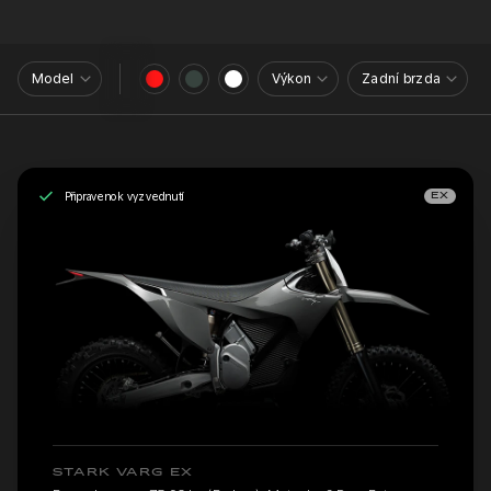
Model
Výkon
Zadní brzda
Připraveno k vyzvednutí
EX
STARK VARG EX