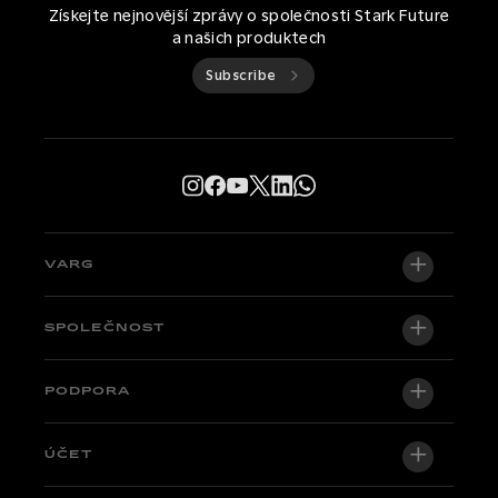
Získejte nejnovější zprávy o společnosti Stark Future
a našich produktech
Subscribe
VARG
VARG EX
SPOLEČNOST
VARG MX 1.2
O nás
PODPORA
VARG SM
Newsroom
Factory Edition
Centrální podpora
ÚČET
Staňte se dealerem
Kola skladem
Technical & Tutorials