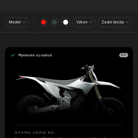
Model
Výkon
Zadní brzda
Připraveno k vyzvednutí
EX
STARK VARG EX