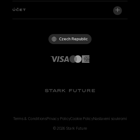
Newsroom
Factory Edition
Centrální podpora
ÚČET
Staňte se dealerem
Kola skladem
Technical & Tutorials
Politika kvality
Log in / Sign up
Zkušební jízda
FAQ
Kodex chování
Czech Republic
Díly a příslušenství
Kontakt
Careers
Prodejci Stark
Whistleblowing Channel
Terms & Conditions
Privacy Policy
Cookie Policy
Nastavení soukromí
©
2026
Stark Future