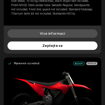
Foot brake, 75-90 kg (Motocross), Boční stojan Not included,
Pirelli MX32, Stark power tube, Sedadlo Regular, Handguards
not included, Front disc guard not included, Standard footpegs,
Titanium bolts kit not included, Standardní 60 hp
Více informací
Zeptejte se
Připraveno k vyzvednutí
MX1.2