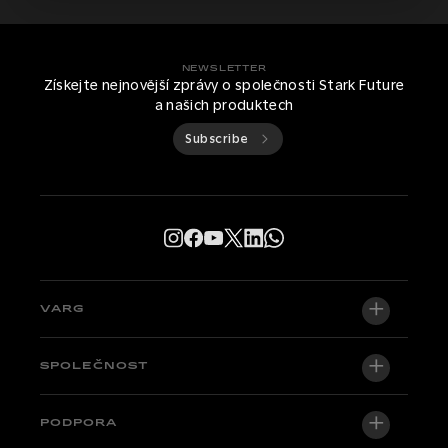
NEWSLETTER
Získejte nejnovější zprávy o společnosti Stark Future
a našich produktech
Subscribe
VARG
VARG EX
SPOLEČNOST
VARG MX 1.2
O nás
PODPORA
VARG SM