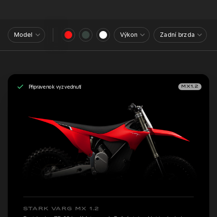
Model
Výkon
Zadní brzda
Připraveno k vyzvednutí
MX1.2
STARK VARG MX 1.2