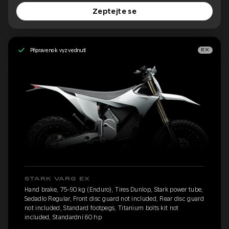
Zeptejte se
Připraveno k vyzvednutí
EX
STARK VARG EX
Hand brake, 75-90 kg (Enduro), Tires Dunlop, Stark power tube,
Sedadlo Regular, Front disc guard not included, Rear disc guard
not included, Standard footpegs, Titanium bolts kit not
included, Standardní 60 hp