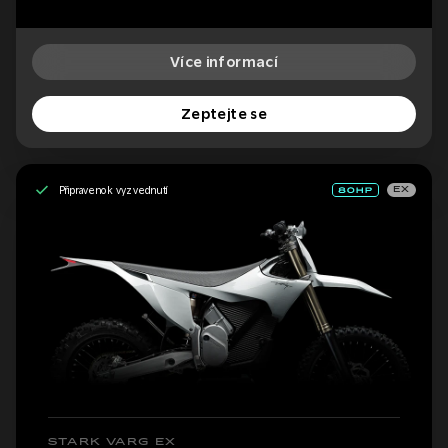
Více informací
Zeptejte se
Připraveno k vyzvednutí
EX
STARK VARG EX