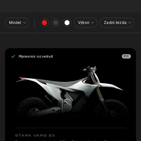
Model
Výkon
Zadní brzda
Připraveno k vyzvednutí
EX
STARK VARG EX