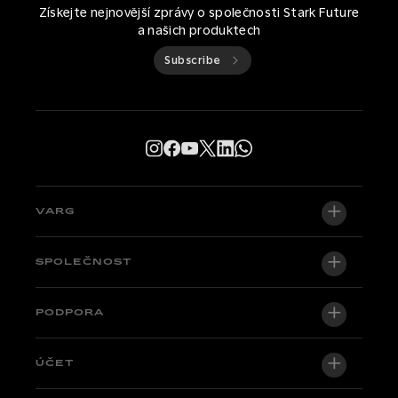
Získejte nejnovější zprávy o společnosti Stark Future
a našich produktech
Subscribe
VARG
VARG EX
SPOLEČNOST
VARG MX 1.2
O nás
PODPORA
VARG SM
Newsroom
Factory Edition
Centrální podpora
ÚČET
Staňte se dealerem
Kola skladem
Technical & Tutorials