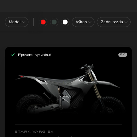
Model
Výkon
Zadní brzda
Připraveno k vyzvednutí
EX
STARK VARG EX