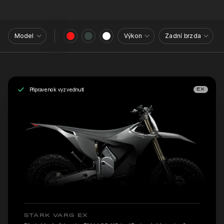
Model
Výkon
Zadní brzda
Připraveno k vyzvednutí
EX
STARK VARG EX