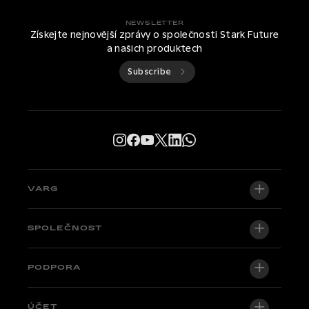
NEWSLETTER
Získejte nejnovější zprávy o společnosti Stark Future
a našich produktech
Subscribe
VARG
VARG EX
SPOLEČNOST
VARG MX 1.2
O nás
PODPORA
VARG SM
Newsroom
Factory Edition
Centrální podpora
ÚČET