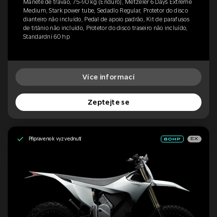
Manete de travão, 75-90 kg (Enduro), Metzeler 6 Days Extreme
Medium, Stark power tube, Sedadlo Regular, Protetor do disco
dianteiro não incluído, Pedal de apoio padrão, Kit de parafusos
de titânio não incluído, Protetor do disco traseiro não incluído,
Standardní 60 hp
Více informací
Zeptejte se
Připraveno k vyzvednutí
EX