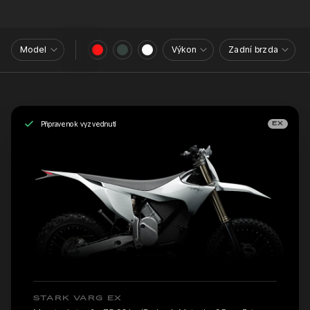
Model
Výkon
Zadní brzda
Připraveno k vyzvednutí
EX
STARK VARG EX