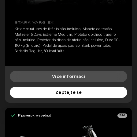
STARK VARG EX
Kit de parafusos de titânio não incluído, Manete de travão,
Metzeler 6 Days Extreme Medium, Protetor do disco traseiro
não incluído, Protetor do disco dianteiro não incluído, Duro 90-
110 kg (Enduro), Pedal de apoio padrão, Stark power tube,
Sedadlo Regular, 80 koní 'Alfa'
Více informací
Zeptejte se
Připraveno k vyzvednutí
SM