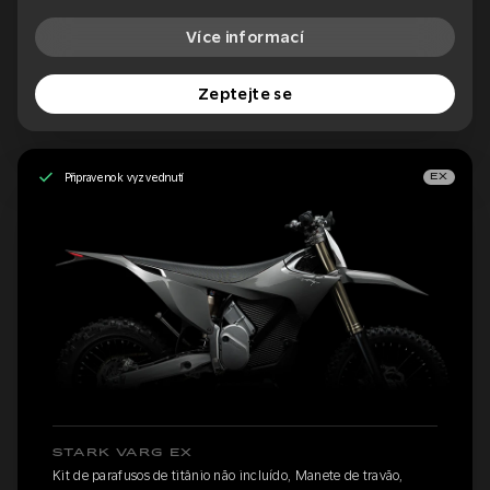
Více informací
Zeptejte se
Připraveno k vyzvednutí
EX
STARK VARG EX
Kit de parafusos de titânio não incluído, Manete de travão,