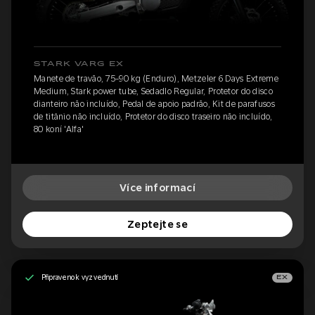
STARK VARG EX
Manete de travão, 75-90 kg (Enduro), Metzeler 6 Days Extreme
Medium, Stark power tube, Sedadlo Regular, Protetor do disco
dianteiro não incluído, Pedal de apoio padrão, Kit de parafusos
de titânio não incluído, Protetor do disco traseiro não incluído,
80 koní 'Alfa'
Více informací
Zeptejte se
Připraveno k vyzvednutí
EX