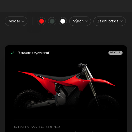
Model
Výkon
Zadní brzda
Připraveno k vyzvednutí
MX1.2
STARK VARG MX 1.2