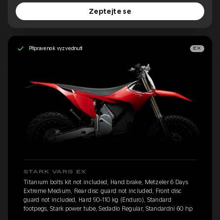
Zeptejte se
Připraveno k vyzvednutí
EX
STARK VARG EX
Titanium bolts kit not included, Hand brake, Metzeler 6 Days
Extreme Medium, Rear disc guard not included, Front disc
guard not included, Hard 90-110 kg (Enduro), Standard
footpegs, Stark power tube, Sedadlo Regular, Standardní 60 hp