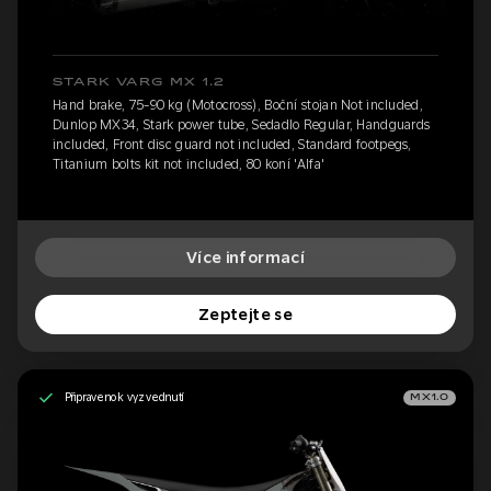
STARK VARG MX 1.2
Hand brake, 75-90 kg (Motocross), Boční stojan Not included,
Dunlop MX34, Stark power tube, Sedadlo Regular, Handguards
included, Front disc guard not included, Standard footpegs,
Titanium bolts kit not included, 80 koní 'Alfa'
Více informací
Zeptejte se
Připraveno k vyzvednutí
MX1.0