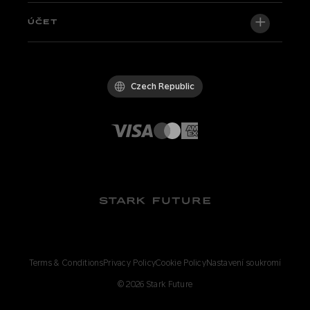
Newsroom
Factory Edition
Centrální podpora
ÚČET
Staňte se dealerem
Kola skladem
Technical & Tutorials
Politika kvality
Log in / Sign up
Zkušební jízda
FAQ
Kodex chování
Czech Republic
Díly a příslušenství
Kontakt
Careers
Prodejci Stark
Whistleblowing Channel
Terms & Conditions
Privacy Policy
Cookie Policy
Nastavení soukromí
©
2026
Stark Future