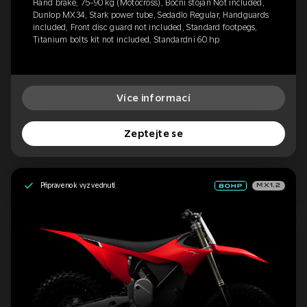
Hand brake, 75-90 kg (Motocross), Boční stojan Not included,
Dunlop MX34, Stark power tube, Sedadlo Regular, Handguards
included, Front disc guard not included, Standard footpegs,
Titanium bolts kit not included, Standardní 60 hp
Více informací
Zeptejte se
Připraveno k vyzvednutí
MX1.2