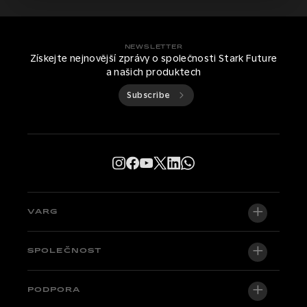
NEWSLETTER
Získejte nejnovější zprávy o společnosti Stark Future
a našich produktech
Subscribe
VARG
VARG EX
SPOLEČNOST
VARG MX 1.2
O nás
PODPORA
VARG SM