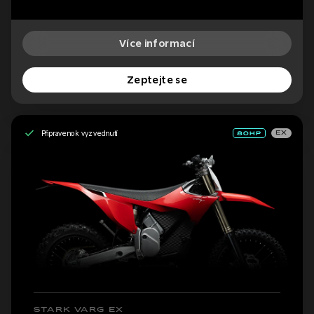
Více informací
Zeptejte se
Připraveno k vyzvednutí
EX
STARK VARG EX