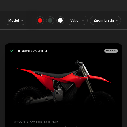
Model
Výkon
Zadní brzda
Připraveno k vyzvednutí
MX1.2
STARK VARG MX 1.2