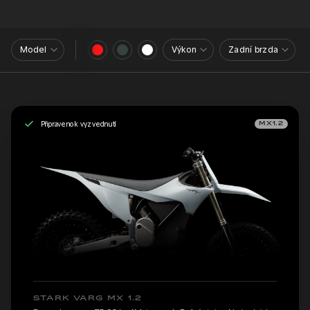
Model
Výkon
Zadní brzda
Připraveno k vyzvednutí
MX1.2
STARK VARG MX 1.2