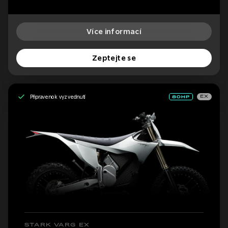
Více informací
Zeptejte se
Připraveno k vyzvednutí
EX
STARK VARG EX