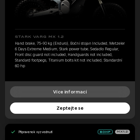
STARK VARG MX 1.2
Hand brake, 75-90 kg (Enduro), Boční stojan Included, Metzeler
6 Days Extreme Medium, Stark power tube, Sedadlo Regular,
Front disc guard not included, Handguards not included,
Standard footpegs, Titanium bolts kit not included, Standardní
60 hp
Více informací
Zeptejte se
Připraveno k vyzvednutí
MX1.2