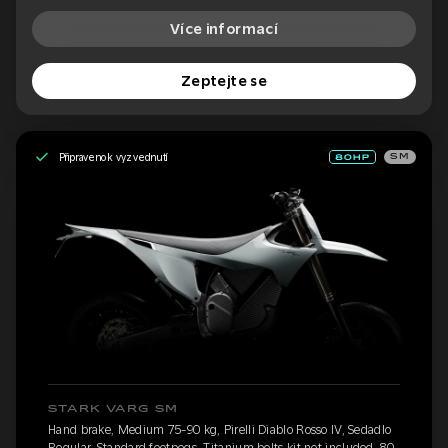
Více informací
Zeptejte se
Připraveno k vyzvednutí
SM
STARK VARG SM
Hand brake, Medium 75-90 kg, Pirelli Diablo Rosso IV, Sedadlo