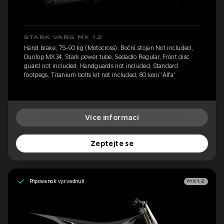
STARK VARG MX 1.2
Hand brake, 75-90 kg (Motocross), Boční stojan Not included,
Dunlop MX34, Stark power tube, Sedadlo Regular, Front disc
guard not included, Handguards not included, Standard
footpegs, Titanium bolts kit not included, 80 koní 'Alfa'
Více informací
Zeptejte se
Připraveno k vyzvednutí
MX1.2