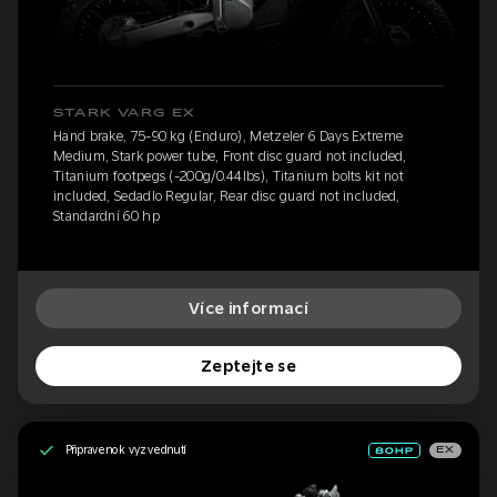
STARK VARG EX
Hand brake, 75-90 kg (Enduro), Metzeler 6 Days Extreme
Medium, Stark power tube, Front disc guard not included,
Titanium footpegs (-200g/0.44lbs), Titanium bolts kit not
included, Sedadlo Regular, Rear disc guard not included,
Standardní 60 hp
Více informací
Zeptejte se
Připraveno k vyzvednutí
EX