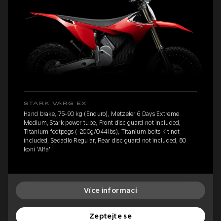
STARK VARG EX
Hand brake, 75-90 kg (Enduro), Metzeler 6 Days Extreme
Medium, Stark power tube, Front disc guard not included,
Titanium footpegs (-200g/0.44lbs), Titanium bolts kit not
included, Sedadlo Regular, Rear disc guard not included, 80
koní 'Alfa'
Více informací
Zeptejte se