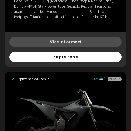
Hand brake, 75-90 kg (Motocross), Boční stojan Not included,
Dunlop MX34, Stark power tube, Sedadlo Regular, Front disc
guard not included, Handguards not included, Standard
footpegs, Titanium bolts kit not included, Standardní 60 hp
Více informací
Zeptejte se
Připraveno k vyzvednutí
MX1.2