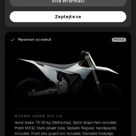
Více informací
Zeptejte se
Připraveno k vyzvednutí
MX1.2
STARK VARG MX 1.2
Hand brake, 75-90 kg (Motocross), Boční stojan Not included,
Pirelli MX32, Stark power tube, Sedadlo Regular, Handguards
included, Front disc guard not included, Standard footpegs,