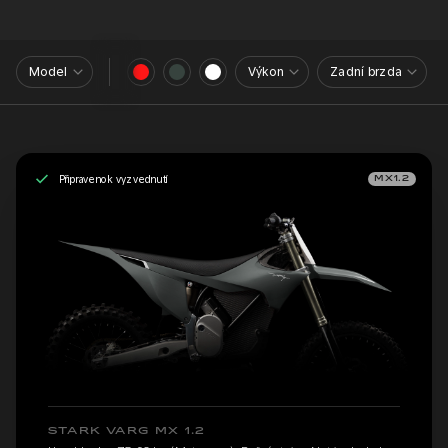
Model
Výkon
Zadní brzda
Připraveno k vyzvednutí
MX1.2
STARK VARG MX 1.2