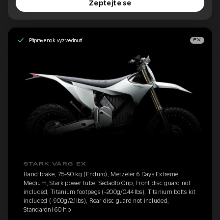
Zeptejte se
Připraveno k vyzvednutí
EX
STARK VARG EX
Hand brake, 75-90 kg (Enduro), Metzeler 6 Days Extreme
Medium, Stark power tube, Sedadlo Grip, Front disc guard not
included, Titanium footpegs (-200g/0.44lbs), Titanium bolts kit
included (-900g/2.1lbs), Rear disc guard not included,
Standardní 60 hp