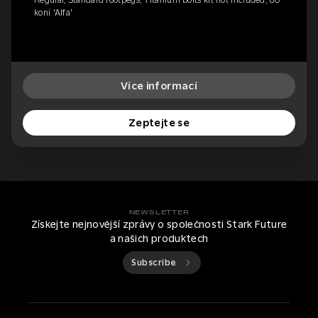
Regular, Standard footpegs, Titanium bolts kit not included, 80
koní 'Alfa'
Více informací
Zeptejte se
NEWSLETTER
Získejte nejnovější zprávy o společnosti Stark Future
a našich produktech
Subscribe