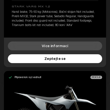
STARK VARG MX 1.2
Hand brake, 75-90 kg (Motocross), Boční stojan Not included,
Pirelli MX32, Stark power tube, Sedadlo Regular, Handguards
included, Front disc guard not included, Standard footpegs,
Titanium bolts kit not included, 80 koní 'Alfa'
Více informací
Zeptejte se
Připraveno k vyzvednutí
MX1.2