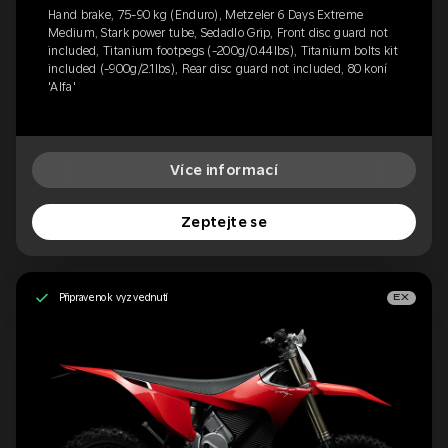
Hand brake, 75-90 kg (Enduro), Metzeler 6 Days Extreme
Medium, Stark power tube, Sedadlo Grip, Front disc guard not
included, Titanium footpegs (-200g/0.44lbs), Titanium bolts kit
included (-900g/2.1lbs), Rear disc guard not included, 80 koní
'Alfa'
Více informací
Zeptejte se
Připraveno k vyzvednutí
EX