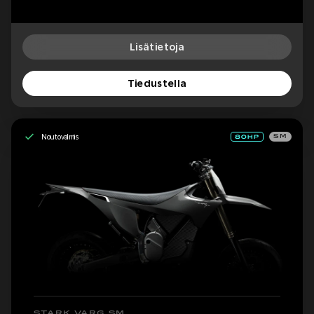
Lisätietoja
Tiedustella
Noutovalmis
SM
STARK VARG SM