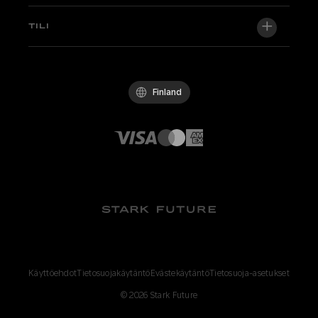
Uutishuone
Factory Edition
Tuki
TILI
Ryhdy jälleenmyyjäksi
Pyöriä varastossa
Tekniikka & Oppaat
Laatupolitiikka
Kirjaudu sisään / Rekisteröidy
Koeaja
UKK
Käytännesäännöt
Finland
Osat ja tarvikkeet
Ota yhteyttä
Avoimet työpaikat
Stark-jälleenmyyjät
Whistleblowing Channel
Käyttöehdot
Tietosuojakäytäntö
Evästekäytäntö
Tietosuoja-asetukset
©
2026
Stark Future