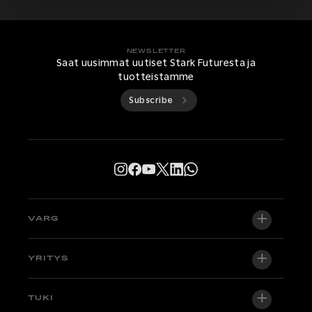
NEWSLETTER
Saat uusimmat uutiset Stark Futuresta ja
tuotteistamme
Subscribe
VARG
VARG EX
YRITYS
VARG MX 1.2
Tietoa meistä
TUKI
VARG SM