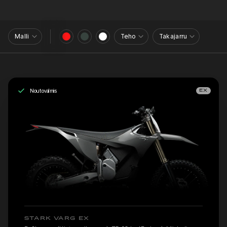
Malli
Teho
Takajarru
Noutovalmis
EX
STARK VARG EX