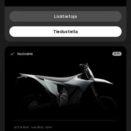
Lisätietoja
Tiedustella
Noutovalmis
SM
STARK VARG SM