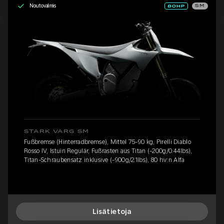
Noutovalmis
SM
STARK VARG SM
Fußbremse (Hinterradbremse), Mittel 75-90 kg, Pirelli Diablo
Rosso IV, Istuin Regulär, Fußrasten aus Titan (-200g/0.44lbs),
Titan-Schraubensatz inklusive (-900g/2.1lbs), 80 hv:n Alfa
Lisätietoja