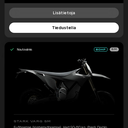
Lisätietoja
Tiedustella
Noutovalmis
SM
STARK VARG SM
Fußbremse (Hinterradbremse), Hart 90-110 kg, Pirelli Diablo