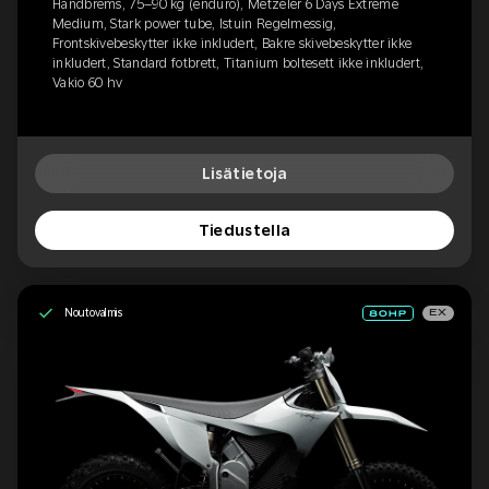
Håndbrems, 75–90 kg (enduro), Metzeler 6 Days Extreme
Medium, Stark power tube, Istuin Regelmessig,
Frontskivebeskytter ikke inkludert, Bakre skivebeskytter ikke
inkludert, Standard fotbrett, Titanium boltesett ikke inkludert,
Vakio 60 hv
Lisätietoja
Tiedustella
Noutovalmis
EX