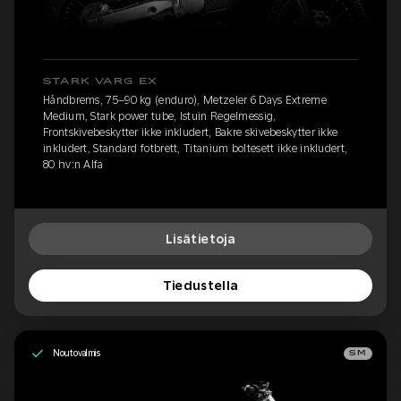
STARK VARG EX
Håndbrems, 75–90 kg (enduro), Metzeler 6 Days Extreme
Medium, Stark power tube, Istuin Regelmessig,
Frontskivebeskytter ikke inkludert, Bakre skivebeskytter ikke
inkludert, Standard fotbrett, Titanium boltesett ikke inkludert,
80 hv:n Alfa
Lisätietoja
Tiedustella
Noutovalmis
SM