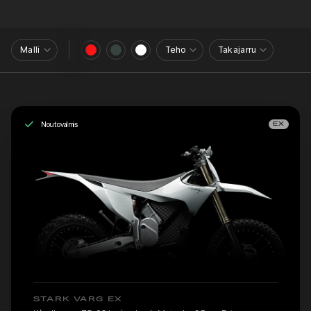
Malli
Teho
Takajarru
Noutovalmis
EX
STARK VARG EX