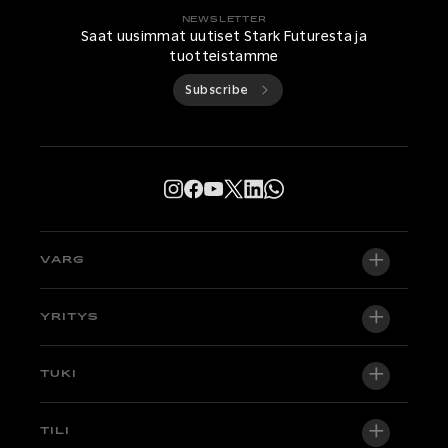
NEWSLETTER
Saat uusimmat uutiset Stark Futuresta ja
tuotteistamme
Subscribe
VARG
VARG EX
YRITYS
VARG MX 1.2
Tietoa meistä
TUKI
VARG SM
Uutishuone
Factory Edition
Tuki
TILI
Ryhdy jälleenmyyjäksi