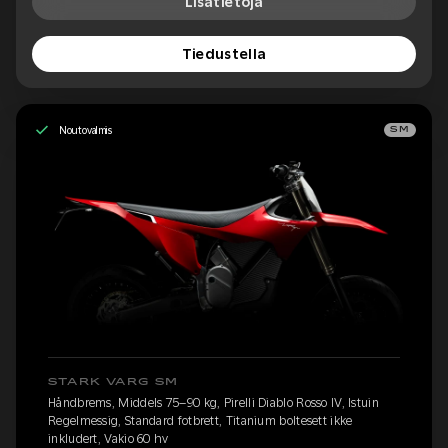
Lisätietoja
Tiedustella
Noutovalmis
SM
STARK VARG SM
Håndbrems, Middels 75–90 kg, Pirelli Diablo Rosso IV, Istuin
Regelmessig, Standard fotbrett, Titanium boltesett ikke
inkludert, Vakio 60 hv