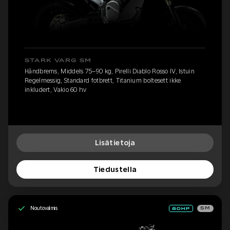
STARK VARG SM
Håndbrems, Middels 75–90 kg, Pirelli Diablo Rosso IV, Istuin
Regelmessig, Standard fotbrett, Titanium boltesett ikke
inkludert, Vakio 60 hv
Lisätietoja
Tiedustella
Noutovalmis
SM