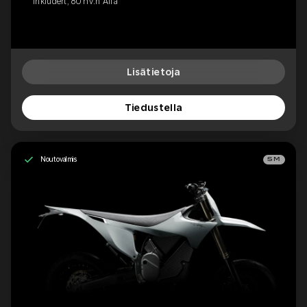
inkludert, 80 hv:n Alfa
Lisätietoja
Tiedustella
Noutovalmis
SM