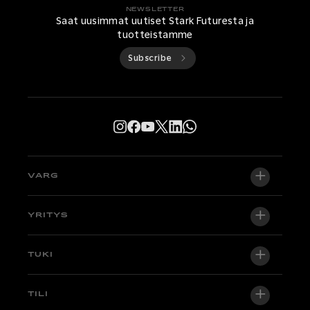
NEWSLETTER
Saat uusimmat uutiset Stark Futuresta ja
tuotteistamme
Subscribe
VARG
VARG EX
YRITYS
VARG MX 1.2
Tietoa meistä
TUKI
VARG SM
Uutishuone
Factory Edition
Tuki
TILI
Ryhdy jälleenmyyjäksi