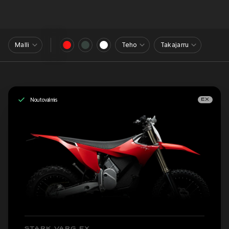
Malli
Teho
Takajarru
Noutovalmis
EX
STARK VARG EX