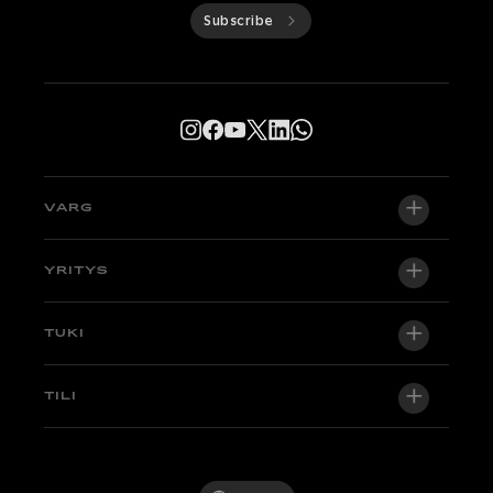
Subscribe
VARG
VARG EX
YRITYS
VARG MX 1.2
Tietoa meistä
TUKI
VARG SM
Uutishuone
Factory Edition
Tuki
TILI
Ryhdy jälleenmyyjäksi
Pyöriä varastossa
Tekniikka & Oppaat
Laatupolitiikka
Kirjaudu sisään / Rekisteröidy
Koeaja
UKK