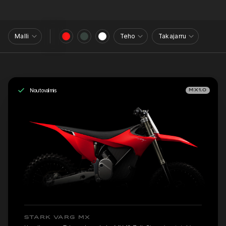
Malli
Teho
Takajarru
Noutovalmis
MX1.0
STARK VARG MX