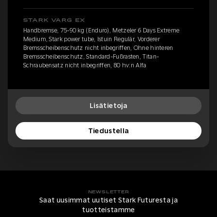
STARK VARG EX
Handbremse, 75-90 kg (Enduro), Metzeler 6 Days Extreme
Medium, Stark power tube, Istuin Regulär, Vorderer
Bremsscheibenschutz nicht inbegriffen, Ohne hinteren
Bremsscheibenschutz, Standard-Fußrasten, Titan-
Schraubensatz nicht inbegriffen, 80 hv:n Alfa
Lisätietoja
Tiedustella
NEWSLETTER
Saat uusimmat uutiset Stark Futuresta ja
tuotteistamme