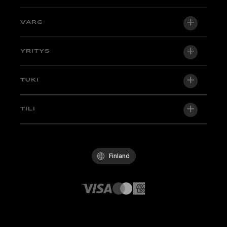
VARG
VARG EX
YRITYS
VARG MX 1.2
Tietoa meistä
TUKI
VARG SM
Uutishuone
Factory Edition
Tuki
TILI
Ryhdy jälleenmyyjäksi
Pyöriä varastossa
Tekniikka & Oppaat
Laatupolitiikka
Kirjaudu sisään / Rekisteröidy
Koeaja
UKK
Käytännesäännöt
Finland
Osat ja tarvikkeet
Ota yhteyttä
Avoimet työpaikat
Stark-jälleenmyyjät
Whistleblowing Channel