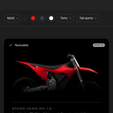
Malli
Teho
Takajarru
Noutovalmis
MX1.2
STARK VARG MX 1.2