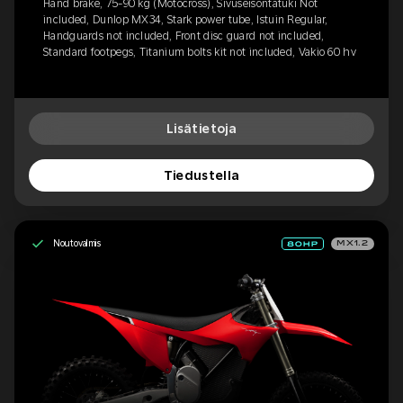
Hand brake, 75-90 kg (Motocross), Sivuseisontatuki Not
included, Dunlop MX34, Stark power tube, Istuin Regular,
Handguards not included, Front disc guard not included,
Standard footpegs, Titanium bolts kit not included, Vakio 60 hv
Lisätietoja
Tiedustella
Noutovalmis
MX1.2