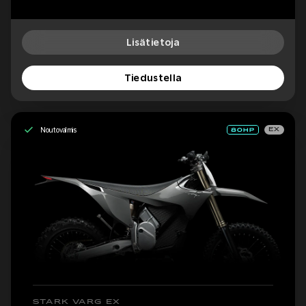
Lisätietoja
Tiedustella
Noutovalmis
EX
STARK VARG EX