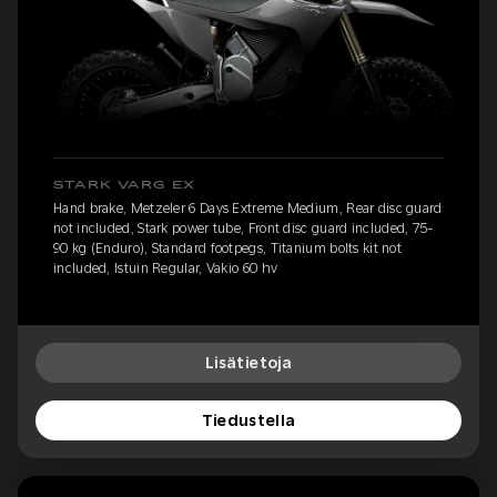
STARK VARG EX
Hand brake, Metzeler 6 Days Extreme Medium, Rear disc guard
not included, Stark power tube, Front disc guard included, 75-
90 kg (Enduro), Standard footpegs, Titanium bolts kit not
included, Istuin Regular, Vakio 60 hv
Lisätietoja
Tiedustella