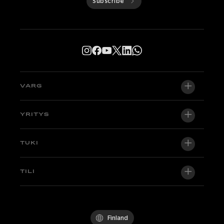
Subscribe
VARG
VARG EX
YRITYS
VARG MX 1.2
Tietoa meistä
TUKI
VARG SM
Uutishuone
Factory Edition
Tuki
TILI
Ryhdy jälleenmyyjäksi
Pyöriä varastossa
Tekniikka & Oppaat
Laatupolitiikka
Kirjaudu sisään / Rekisteröidy
Koeaja
UKK
Käytännesäännöt
Finland
Osat ja tarvikkeet