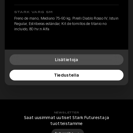
STARK VARG SM
Freno de mano, Mediano 75-90 kg, Pirelli Diablo Rosso IV, Istuin
Regular, Estriberas estándar, Kit de tornillos de titanio no
incluido, 80 hv:n Alfa
Lisätietoja
Tiedustella
NEWSLETTER
Saat uusimmat uutiset Stark Futuresta ja
tuotteistamme