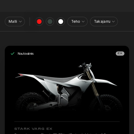
Malli
Teho
Takajarru
Noutovalmis
EX
STARK VARG EX