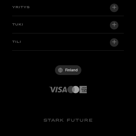
VARG EX
YRITYS
VARG MX 1.2
Tietoa meistä
TUKI
VARG SM
Uutishuone
Factory Edition
Tuki
TILI
Ryhdy jälleenmyyjäksi
Pyöriä varastossa
Tekniikka & Oppaat
Laatupolitiikka
Kirjaudu sisään / Rekisteröidy
Koeaja
UKK
Käytännesäännöt
Finland
Osat ja tarvikkeet
Ota yhteyttä
Avoimet työpaikat
Stark-jälleenmyyjät
Whistleblowing Channel