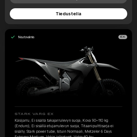
Tiedustella
Noutovalmis
EX
STARK VARG EX
Käsijarru, Ei sisällä takajarrulevyn suoja, Kova 90–110 kg
(Enduro), Ei sisällä etujarrulevyn suoja, Titaanipulttisarja ei
sisälly, Stark power tube, Istuin Normaali, Metzeler 6 Days
Extreme Medium, Vakio jalkatapit, Vakio 60 hv