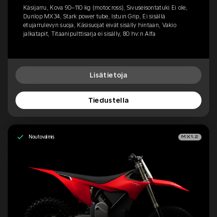
Käsijarru, Kova 90–110 kg (motocross), Sivuseisontatuki Ei ole,
Dunlop MX34, Stark power tube, Istuin Grip, Ei sisällä
etujarrulevyn suoja, Käsisuojat eivät sisälly hintaan, Vakio
jalkatapit, Titaanipulttisarja ei sisälly, 80 hv:n Alfa
Lisätietoja
Tiedustella
Noutovalmis
MX1.2