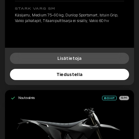
STARK VARG SM
Käsijarru, Medium 75–90 kg, Dunlop Sportsmart, Istuin Grip,
Vakio jalkatapit, Titaanipulttisarja ei sisälly, Vakio 60 hv
Lisätietoja
Tiedustella
Noutovalmis
SM