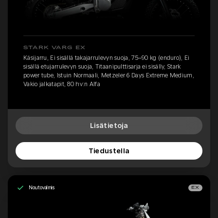
STARK VARG EX
Käsijarru, Ei sisällä takajarrulevyn suoja, 75–90 kg (enduro), Ei
sisällä etujarrulevyn suoja, Titaanipulttisarja ei sisälly, Stark
power tube, Istuin Normaali, Metzeler 6 Days Extreme Medium,
Vakio jalkatapit, 80 hv:n Alfa
Lisätietoja
Tiedustella
Noutovalmis
EX