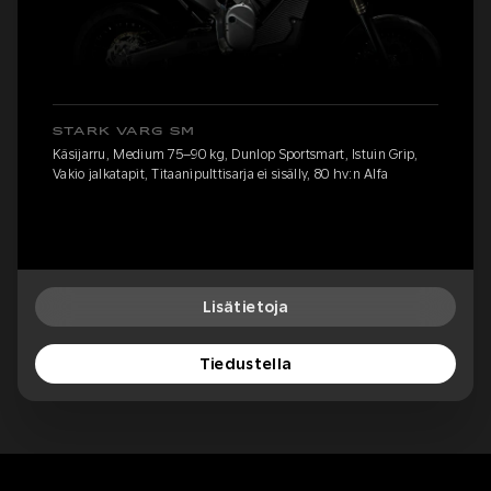
STARK VARG SM
Käsijarru, Medium 75–90 kg, Dunlop Sportsmart, Istuin Grip,
Vakio jalkatapit, Titaanipulttisarja ei sisälly, 80 hv:n Alfa
Lisätietoja
Tiedustella