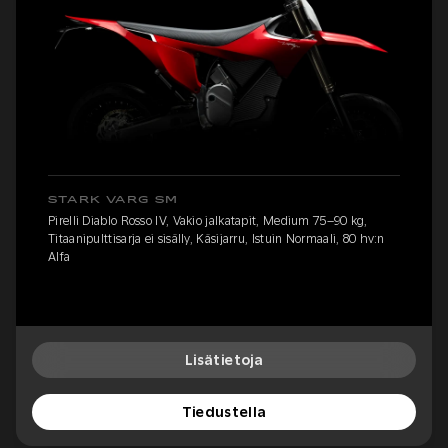
STARK VARG SM
Pirelli Diablo Rosso IV, Vakio jalkatapit, Medium 75–90 kg,
Titaanipulttisarja ei sisälly, Käsijarru, Istuin Normaali, 80 hv:n
Alfa
Lisätietoja
Tiedustella