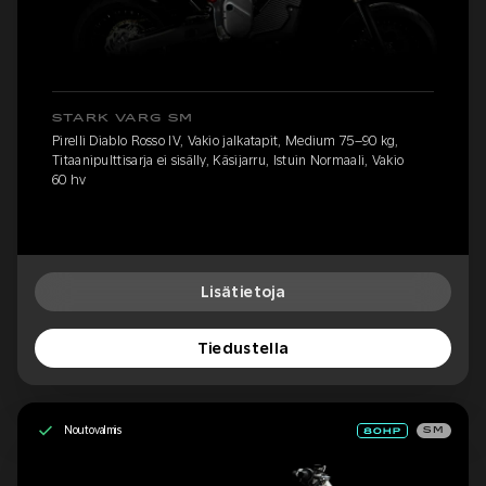
STARK VARG SM
Pirelli Diablo Rosso IV, Vakio jalkatapit, Medium 75–90 kg,
Titaanipulttisarja ei sisälly, Käsijarru, Istuin Normaali, Vakio
60 hv
Lisätietoja
Tiedustella
Noutovalmis
SM