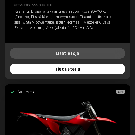
STARK VARG EX
Käsijarru, Ei sisällä takajarrulevyn suoja, Kova 90–110 kg
(Enduro), Ei sisällä etujarrulevyn suoja, Titaanipulttisarja ei
sisälly, Stark power tube, Istuin Normaali, Metzeler 6 Days
Extreme Medium, Vakio jalkatapit, 80 hv:n Alfa
Lisätietoja
Tiedustella
Noutovalmis
SM