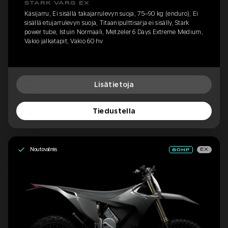
STARK VARG EX
Käsijarru, Ei sisällä takajarrulevyn suoja, 75–90 kg (enduro), Ei
sisällä etujarrulevyn suoja, Titaanipulttisarja ei sisälly, Stark
power tube, Istuin Normaali, Metzeler 6 Days Extreme Medium,
Vakio jalkatapit, Vakio 60 hv
Lisätietoja
Tiedustella
Noutovalmis
EX