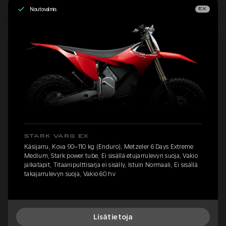
Noutovalmis
EX
STARK VARG EX
Käsijarru, Kova 90–110 kg (Enduro), Metzeler 6 Days Extreme
Medium, Stark power tube, Ei sisällä etujarrulevyn suoja, Vakio
jalkatapit, Titaanipulttisarja ei sisälly, Istuin Normaali, Ei sisällä
takajarrulevyn suoja, Vakio 60 hv
Lisätietoja