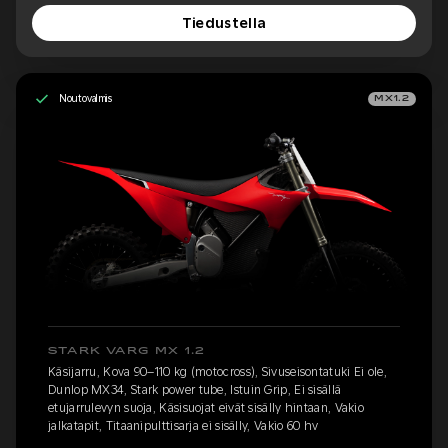
Tiedustella
Noutovalmis
MX1.2
STARK VARG MX 1.2
Käsijarru, Kova 90–110 kg (motocross), Sivuseisontatuki Ei ole,
Dunlop MX34, Stark power tube, Istuin Grip, Ei sisällä
etujarrulevyn suoja, Käsisuojat eivät sisälly hintaan, Vakio
jalkatapit, Titaanipulttisarja ei sisälly, Vakio 60 hv