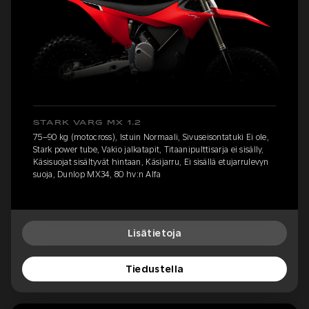
STARK VARG MX 1.2
75–90 kg (motocross), Istuin Normaali, Sivuseisontatuki Ei ole,
Stark power tube, Vakio jalkatapit, Titaanipulttisarja ei sisälly,
Käsisuojat sisältyvät hintaan, Käsijarru, Ei sisällä etujarrulevyn
suoja, Dunlop MX34, 80 hv:n Alfa
Lisätietoja
Tiedustella