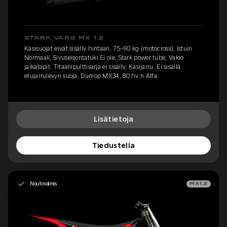
STARK VARG MX 1.2
Käsisuojat eivät sisälly hintaan, 75–90 kg (motocross), Istuin
Normaali, Sivuseisontatuki Ei ole, Stark power tube, Vakio
jalkatapit, Titaanipulttisarja ei sisälly, Käsijarru, Ei sisällä
etujarrulevyn suoja, Dunlop MX34, 80 hv:n Alfa
Lisätietoja
Tiedustella
Noutovalmis
MX1.2