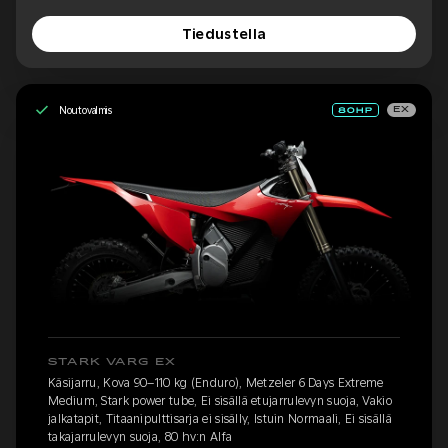
Tiedustella
Noutovalmis
EX
STARK VARG EX
Käsijarru, Kova 90–110 kg (Enduro), Metzeler 6 Days Extreme
Medium, Stark power tube, Ei sisällä etujarrulevyn suoja, Vakio
jalkatapit, Titaanipulttisarja ei sisälly, Istuin Normaali, Ei sisällä
takajarrulevyn suoja, 80 hv:n Alfa