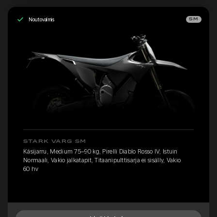
Noutovalmis
SM
STARK VARG SM
Käsijarru, Medium 75–90 kg, Pirelli Diablo Rosso IV, Istuin
Normaali, Vakio jalkatapit, Titaanipulttisarja ei sisälly, Vakio
60 hv