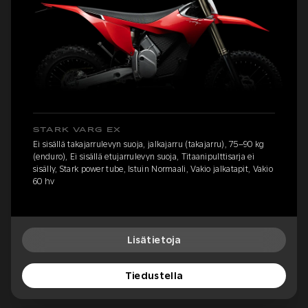
STARK VARG EX
Ei sisällä takajarrulevyn suoja, jalkajarru (takajarru), 75–90 kg
(enduro), Ei sisällä etujarrulevyn suoja, Titaanipulttisarja ei
sisälly, Stark power tube, Istuin Normaali, Vakio jalkatapit, Vakio
60 hv
Lisätietoja
Tiedustella