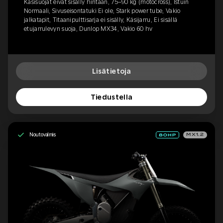
Käsisuojat eivät sisälly hintaan, 75–90 kg (motocross), Istuin
Normaali, Sivuseisontatuki Ei ole, Stark power tube, Vakio
jalkatapit, Titaanipulttisarja ei sisälly, Käsijarru, Ei sisällä
etujarrulevyn suoja, Dunlop MX34, Vakio 60 hv
Lisätietoja
Tiedustella
Noutovalmis
MX1.2