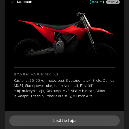
Noutovalmis
MX1.2
STARK VARG MX 1.2
Käsijarru, 75–90 kg (motocross), Sivuseisontatuki Ei ole, Dunlop
MX34, Stark power tube, Istuin Normaali, Ei sisällä
etujarrulevyn suoja, Käsisuojat eivät sisälly hintaan, Vakio
jalkatapit, Titaanipulttisarja ei sisälly, 80 hv:n Alfa
Lisätietoja