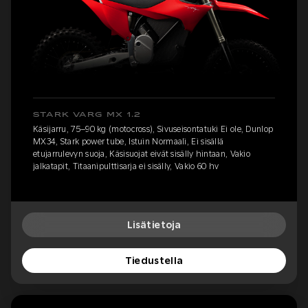
STARK VARG MX 1.2
Käsijarru, 75–90 kg (motocross), Sivuseisontatuki Ei ole, Dunlop
MX34, Stark power tube, Istuin Normaali, Ei sisällä
etujarrulevyn suoja, Käsisuojat eivät sisälly hintaan, Vakio
jalkatapit, Titaanipulttisarja ei sisälly, Vakio 60 hv
Lisätietoja
Tiedustella