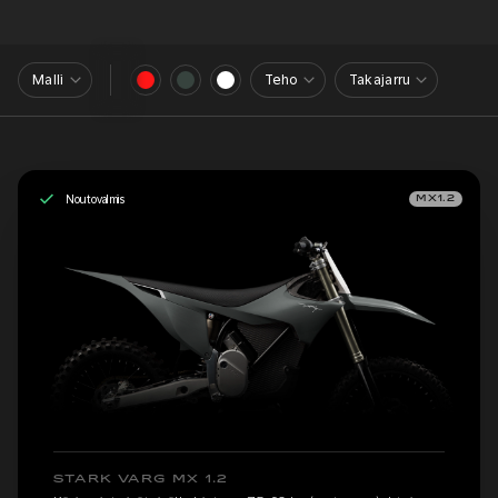
Malli
Teho
Takajarru
Noutovalmis
MX1.2
STARK VARG MX 1.2