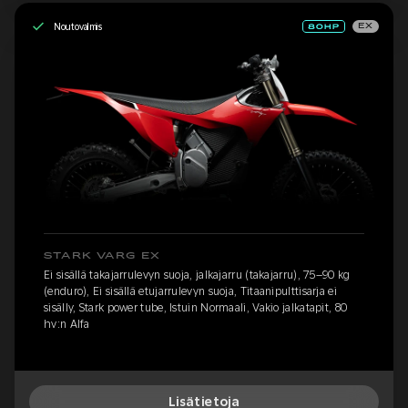
Noutovalmis
EX
STARK VARG EX
Ei sisällä takajarrulevyn suoja, jalkajarru (takajarru), 75–90 kg
(enduro), Ei sisällä etujarrulevyn suoja, Titaanipulttisarja ei
sisälly, Stark power tube, Istuin Normaali, Vakio jalkatapit, 80
hv:n Alfa
Lisätietoja