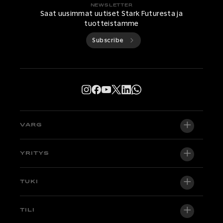
NEWSLETTER
Saat uusimmat uutiset Stark Futuresta ja
tuotteistamme
Subscribe
VARG
VARG EX
YRITYS
VARG MX 1.2
Tietoa meistä
TUKI
VARG SM
Uutishuone
Factory Edition
Tuki
TILI
Ryhdy jälleenmyyjäksi