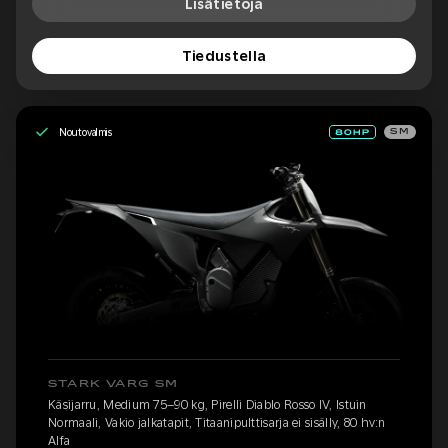
Lisätietoja
Tiedustella
Noutovalmis
SM
STARK VARG SM
Käsijarru, Medium 75–90 kg, Pirelli Diablo Rosso IV, Istuin
Normaali, Vakio jalkatapit, Titaanipulttisarja ei sisälly, 80 hv:n
Alfa