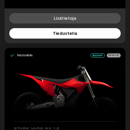
Lisätietoja
Tiedustella
Noutovalmis
MX1.2
STARK VARG MX 1.2