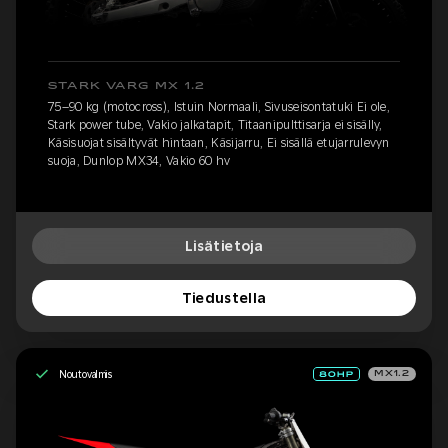
STARK VARG MX 1.2
75–90 kg (motocross), Istuin Normaali, Sivuseisontatuki Ei ole,
Stark power tube, Vakio jalkatapit, Titaanipulttisarja ei sisälly,
Käsisuojat sisältyvät hintaan, Käsijarru, Ei sisällä etujarrulevyn
suoja, Dunlop MX34, Vakio 60 hv
Lisätietoja
Tiedustella
Noutovalmis
MX1.2