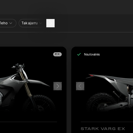
Teho
Takajarru
Noutovalmis
EX
STARK VARG EX