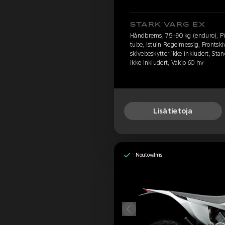
STARK VARG EX
Håndbrems, 75–90 kg (enduro), Pir
tube, Istuin Regelmessig, Frontski
skivebeskytter ikke inkludert, Stan
ikke inkludert, Vakio 60 hv
Lisätietoja
Noutovalmis