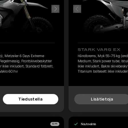
STARK VARG EX
), Metzeler 6 Days Extreme
Håndbrems, Myk 55–75 kg (endu
Regelmessig, Frontskivebeskytter
Medium, Stark power tube, Istu
r ikke inkludert, Standard fotbrett,
ikke inkludert, Bakre skivebeskyt
 Vakio 60 hv
Titanium boltesett ikke inkluder
Tiedustella
Lisätietoja
Noutovalmis
SM