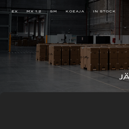
EX
MX 1.2
SM
KOEAJA
IN STOCK
J