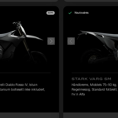
Noutovalmis
SM
STARK VARG SM
li Diablo Rosso IV, Istuin
Håndbrems, Middels 75–90 kg, Pi
tanium boltesett ikke inkludert,
Regelmessig, Standard fotbrett, 
hv:n Alfa