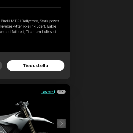
irelli MT 21 Rallycross, Stark power
kivebeskytter ikke inkludert, Bakre
tandard fotbrett, Titanium boltesett
Tiedustella
EX