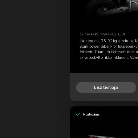
STARK VARG EX
Håndbrems, 75–90 kg (enduro), M
Stark power tube, Frontskivebeskyt
fotbrett, Titanium boltesett ikke i
skivebeskytter ikke inkludert, Vak
Lisätietoja
Noutovalmis