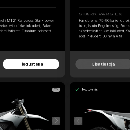
STARK VARG EX
elli MT 21 Rallycross, Stark power
Håndbrems, 75–90 kg (enduro), P
vebeskytter ikke inkludert, Bakre
tube, Istuin Regelmessig, Fronts
dard fotbrett, Titanium boltesett
skivebeskytter ikke inkludert, S
ikke inkludert, 80 hv:n Alfa
Tiedustella
Lisätietoja
Noutovalmis
EX