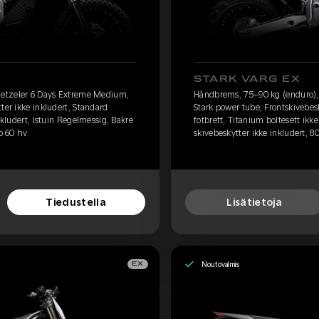
STARK VARG EX
etzeler 6 Days Extreme Medium,
Håndbrems, 75–90 kg (enduro)
ter ikke inkludert, Standard
Stark power tube, Frontskivebesk
nkludert, Istuin Regelmessig, Bakre
fotbrett, Titanium boltesett ikk
io 60 hv
skivebeskytter ikke inkludert, 8
Tiedustella
Lisätietoja
Noutovalmis
EX