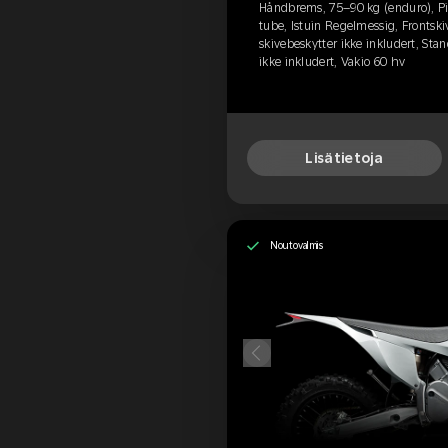
Håndbrems, 75–90 kg (enduro), Pir
tube, Istuin Regelmessig, Frontski
skivebeskytter ikke inkludert, Stan
ikke inkludert, Vakio 60 hv
Lisätietoja
Noutovalmis