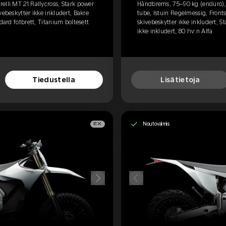
elli MT 21 Rallycross, Stark power
Håndbrems, 75–90 kg (enduro), P
vebeskytter ikke inkludert, Bakre
tube, Istuin Regelmessig, Fronts
dard fotbrett, Titanium boltesett
skivebeskytter ikke inkludert, S
ikke inkludert, 80 hv:n Alfa
Tiedustella
Lisätietoja
Noutovalmis
EX