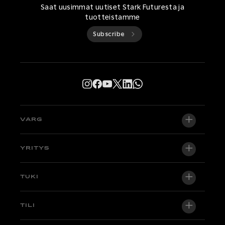
Saat uusimmat uutiset Stark Futuresta ja
tuotteistamme
Subscribe
VARG
VARG EX
YRITYS
VARG MX 1.2
Tietoa meistä
TUKI
VARG SM
Uutishuone
Factory Edition
Tuki
TILI
Ryhdy jälleenmyyjäksi
Pyöriä varastossa
Tekniikka & Oppaat