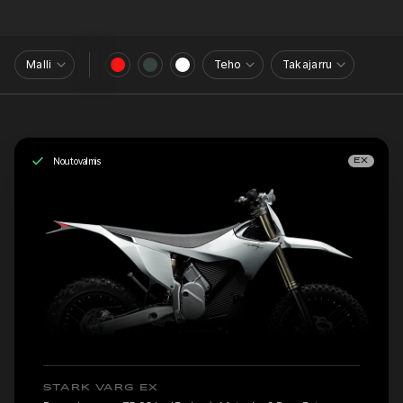
Malli
Teho
Takajarru
Noutovalmis
EX
STARK VARG EX