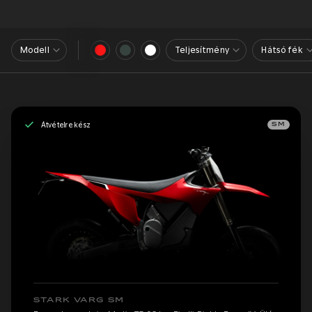
Modell
Teljesítmény
Hátsó fék
Átvételre kész
SM
STARK VARG SM