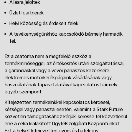
Állásra jelöltek
Üzleti partnerek
Helyi közösség és érdekelt felek
A tevékenységünkhöz kapcsolódó bármely harmadik
fél,
Ez a csatorna nem a megfelelő eszköz a
termékminőséggel, az értékesítés utáni szolgáltatással,
a garanciákkal vagy a vevői panaszok kezelésére.
elektromos motorkerékpárjaink vásárlásának vagy
használatának tapasztalatával kapcsolatos bármely
egyéb szempont.
Kifejezetten termékeinkkel kapcsolatos kérdései,
kétségei vagy panaszai esetén, valamint a Stark Future
közvetlen támogatásához kérjük, keresse fel közvetlenül
erre a célra kialakított Ügyfélszolgálati Központunkat.
Ezt a helyet kifejezetten gyors és hatékony