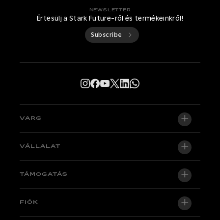
NEWSLETTER
Értesülj a Stark Future-ről és termékeinkről!
Subscribe
VARG
VARG EX
VÁLLALAT
VARG MX 1.2
Rólunk
TÁMOGATÁS
VARG SM
Newsroom
Factory Edition
Támogatás központi
FIÓK
Legyen kereskedő
Kerékpárok raktáron