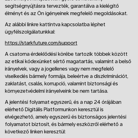
segítségnyújtásra tervezték, garantálva a kielégítő
élményt és az Ön igényeinek megfelelő megoldásokat.
Az alábbi linkre kattintva kapcsolatba léphet
ügyfélszolgálatunkkal:
https://starkfuture.com/support
A csatorna érdeklődési körébe tartozik többek között
az etikai kódexünket sértő magatartás, valamint a belső
irányelvek, vagy a jogellenes vagy nem megfelelő
viselkedés bármely formája, beleértve a diszkriminációt,
zaklatást, csalás, korrupció, valamint biztonsági és
környezetvédelmi irányelveink be nem tartása.
A jelentési folyamat egyszerű, és a nap 24 órájában
elérhető Digitális Platformunkon keresztül is
elvégezhető, amely egyszerű és biztonságos jelentési
folyamatot biztosít, és bármely eszközről elérhető a
következő linken keresztül: