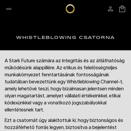
WHISTLEBLOWING CSATORNA
A Stark Future számára az integritás és az átláthatóság
működésünk alappillére. Az etikus és felelősségteljes
munkakörnyezet fenntartásának fontosságának
tudatában bevezettünk egy Whistleblowing Channel-t,
amely lehetővé teszi, hogy bizalmasan jelentsen minden
olyan magatartást, amelyet vállalati értékeinkkel, etikai
kódexünkkel vagy a vonatkozó jogszabályokkal
ellentétesnek tart.
Ezt a csatornát úgy alakítottuk ki, hogy biztonságos és
hozzáférhető forrás legyen, biztosítva a bejelentést