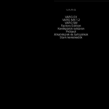
VARG
VARG EX
VARG MX 1.2
VARG SM
Factory Edition
Kerékpárok raktáron
Próbaút
Alkatrészek és tartozékok
Stark kereskedők