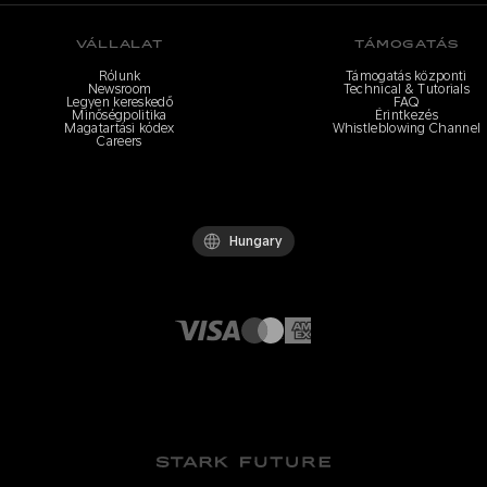
VÁLLALAT
TÁMOGATÁS
Rólunk
Támogatás központi
Newsroom
Technical & Tutorials
Legyen kereskedő
FAQ
Minőségpolitika
Érintkezés
Magatartási kódex
Whistleblowing Channel
Careers
Hungary