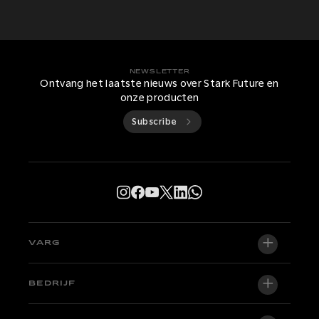
NEWSLETTER
Ontvang het laatste nieuws over Stark Future en
onze producten
Subscribe
VARG
VARG EX
BEDRIJF
VARG MX 1.2