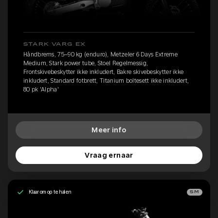
STARK VARG EX
Håndbrems, 75–90 kg (enduro), Metzeler 6 Days Extreme
Medium, Stark power tube, Stoel Regelmessig,
Frontskivebeskytter ikke inkludert, Bakre skivebeskytter ikke
inkludert, Standard fotbrett, Titanium boltesett ikke inkludert,
80 pk 'Alpha'
Meer info
Vraag ernaar
Klaar om op te halen
SM