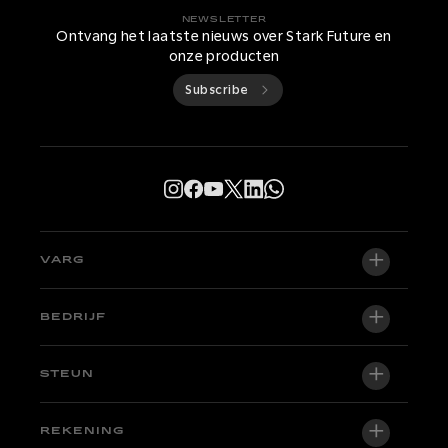
NEWSLETTER
Ontvang het laatste nieuws over Stark Future en
onze producten
Subscribe
VARG
VARG EX
BEDRIJF
VARG MX 1.2
Over ons
STEUN
VARG SM
Newsroom
Fabriekseditie
Ondersteuningscentrum
REKENING
Word dealer