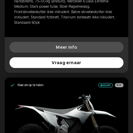
Håndbrems, 75–90 kg (enduro), Metzeler 6 Days Extreme
Medium, Stark power tube, Stoel Regelmessig,
Frontskivebeskytter ikke inkludert, Bakre skivebeskytter ikke
inkludert, Standard fotbrett, Titanium boltesett ikke inkludert,
Standaard 60pk
Meer info
Vraag ernaar
Klaar om op te halen
EX