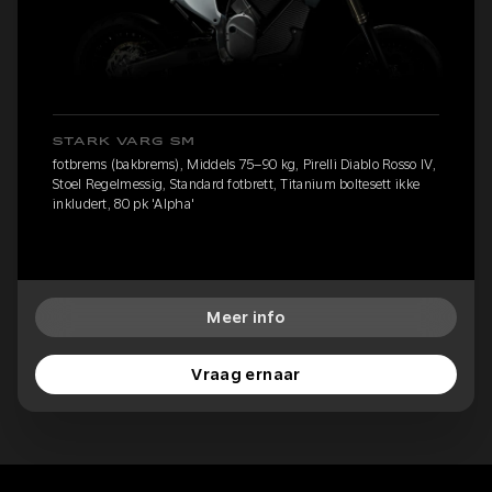
STARK VARG SM
fotbrems (bakbrems), Middels 75–90 kg, Pirelli Diablo Rosso IV,
Stoel Regelmessig, Standard fotbrett, Titanium boltesett ikke
inkludert, 80 pk 'Alpha'
Meer info
Vraag ernaar