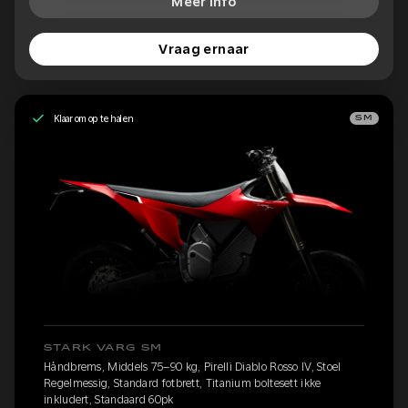
Meer info
Vraag ernaar
Klaar om op te halen
SM
STARK VARG SM
Håndbrems, Middels 75–90 kg, Pirelli Diablo Rosso IV, Stoel
Regelmessig, Standard fotbrett, Titanium boltesett ikke
inkludert, Standaard 60pk