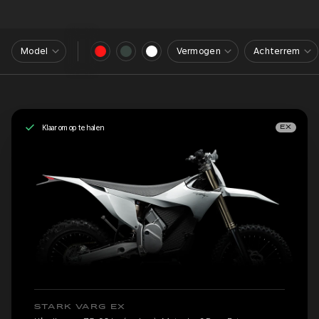
Model
Vermogen
Achterrem
Klaar om op te halen
EX
STARK VARG EX