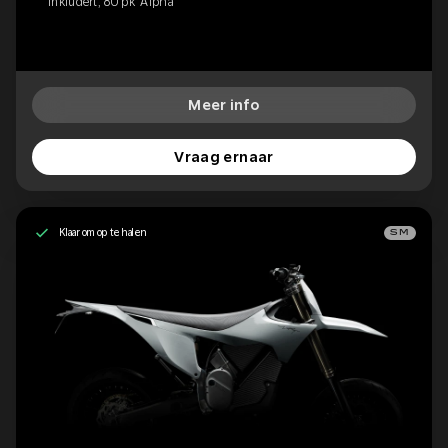
inkludert, 80 pk 'Alpha'
Meer info
Vraag ernaar
Klaar om op te halen
SM