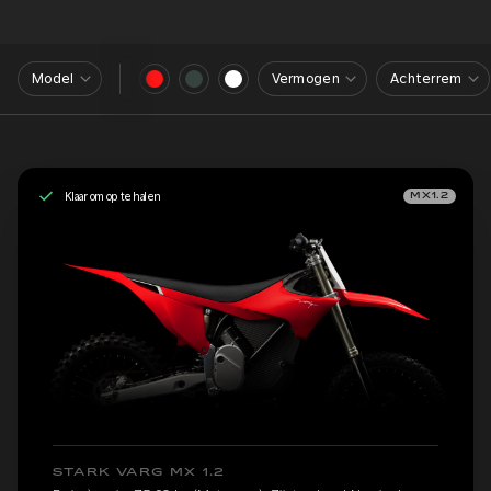
Model
Vermogen
Achterrem
Klaar om op te halen
MX1.2
STARK VARG MX 1.2