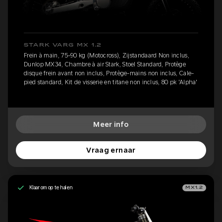
STARK VARG MX 1.2
Frein à main, 75-90 kg (Motocross), Zijstandaard Non inclus,
Dunlop MX34, Chambre à air Stark, Stoel Standard, Protège
disque frein avant non inclus, Protège-mains non inclus, Cale-
pied standard, Kit de visserie en titane non inclus, 80 pk 'Alpha'
Meer info
Vraag ernaar
Klaar om op te halen
MX1.2