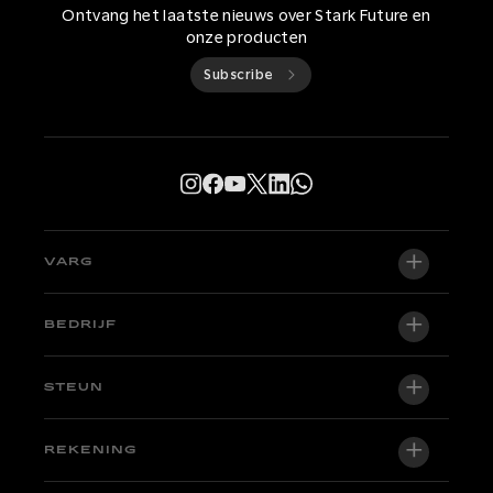
Ontvang het laatste nieuws over Stark Future en
onze producten
Subscribe
VARG
VARG EX
BEDRIJF
VARG MX 1.2
Over ons
STEUN
VARG SM
Newsroom
Fabriekseditie
Ondersteuningscentrum
REKENING
Word dealer
Motoren op voorraad
Technical & Tutorials