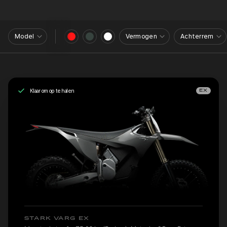
Model
Vermogen
Achterrem
Klaar om op te halen
EX
STARK VARG EX