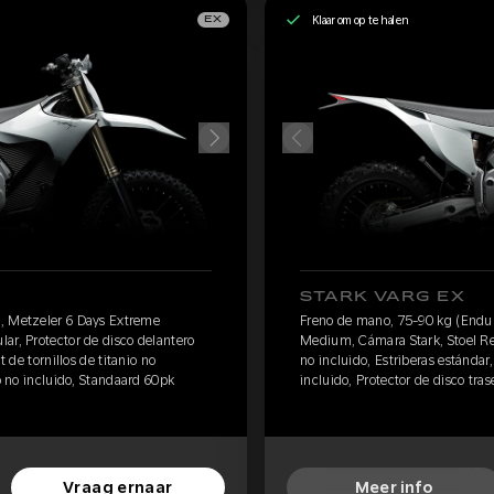
Klaar om op te halen
EX
STARK VARG EX
, Metzeler 6 Days Extreme
Freno de mano, 75-90 kg (Endur
ar, Protector de disco delantero
Medium, Cámara Stark, Stoel Reg
t de tornillos de titanio no
no incluido, Estriberas estándar, 
ro no incluido, Standaard 60pk
incluido, Protector de disco tras
Vraag ernaar
Meer info