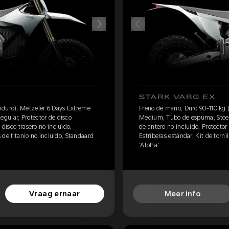
STARK VARG EX
nduro), Metzeler 6 Days Extreme
Freno de mano, Duro 90-110 kg 
gular, Protector de disco
Medium, Tubo de espuma, Stoel 
 disco trasero no incluido,
delantero no incluido, Protector 
s de titanio no incluido, Standaard
Estriberas estándar, Kit de torni
'Alpha'
Vraag ernaar
Meer info