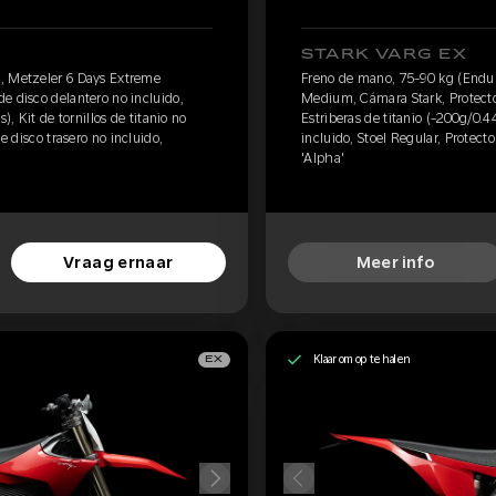
STARK VARG EX
, Metzeler 6 Days Extreme
Freno de mano, 75-90 kg (Endur
e disco delantero no incluido,
Medium, Cámara Stark, Protector
), Kit de tornillos de titanio no
Estriberas de titanio (-200g/0.44
de disco trasero no incluido,
incluido, Stoel Regular, Protecto
'Alpha'
Vraag ernaar
Meer info
Klaar om op te halen
EX