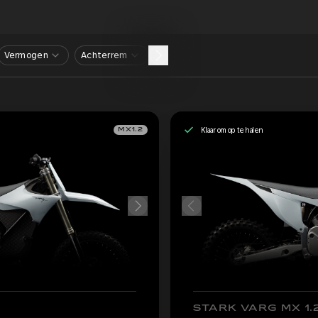
Vermogen
Achterrem
Klaar om op te halen
MX1.2
STARK VARG MX 1.