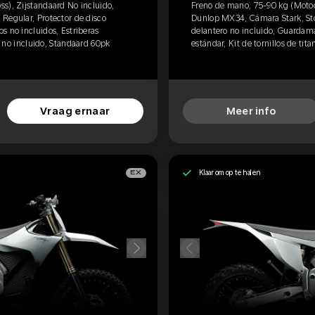
s), Zijstandaard No incluido,
Freno de mano, 75-90 kg (Motocr
Regular, Protector de disco
Dunlop MX34, Cámara Stark, Stoe
s no incluidos, Estriberas
delantero no incluido, Guardama
io no incluido, Standaard 60pk
estándar, Kit de tornillos de tit
Vraag ernaar
Meer info
Klaar om op te halen
EX