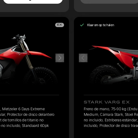
Klaar om op te halen
EX
STARK VARG EX
, Metzeler 6 Days Extreme
Freno de mano, 75-90 kg (Endur
ar, Protector de disco delantero
Medium, Cámara Stark, Stoel Reg
t de tornillos de titanio no
no incluido, Estriberas estándar, 
ro no incluido, Standaard 60pk
incluido, Protector de disco tras