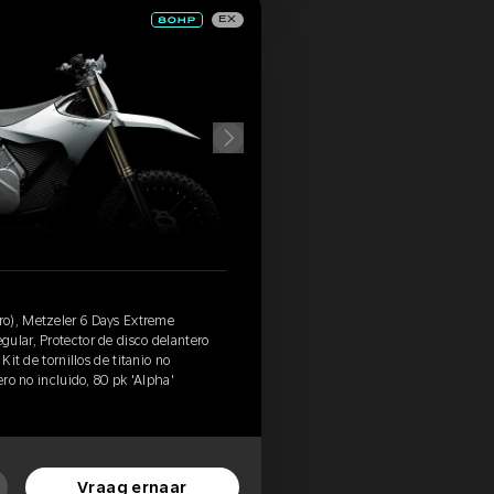
EX
o), Metzeler 6 Days Extreme
ular, Protector de disco delantero
Kit de tornillos de titanio no
ero no incluido, 80 pk 'Alpha'
Vraag ernaar