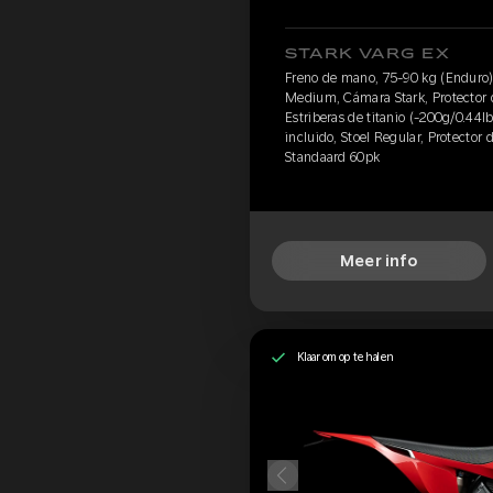
STARK VARG EX
Freno de mano, 75-90 kg (Enduro)
Medium, Cámara Stark, Protector d
Estriberas de titanio (-200g/0.44lbs
incluido, Stoel Regular, Protector 
Standaard 60pk
Meer info
Klaar om op te halen