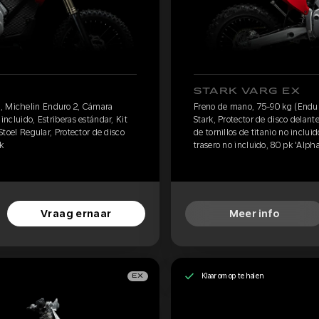
STARK VARG EX
, Michelin Enduro 2, Cámara
Freno de mano, 75-90 kg (Endu
 incluido, Estriberas estándar, Kit
Stark, Protector de disco delante
 Stoel Regular, Protector de disco
de tornillos de titanio no inclui
k
trasero no incluido, 80 pk 'Alpha
Vraag ernaar
Meer info
Klaar om op te halen
EX