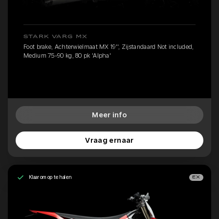
STARK VARG MX
Foot brake, Achterwielmaat MX 19'', Zijstandaard Not included,
Medium 75-90 kg, 80 pk 'Alpha'
Meer info
Vraag ernaar
Klaar om op te halen
EX