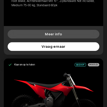
Foot brake, Achterwielmaat MX 19'', Zijstandaard Not included,
Medium 75-90 kg, Standaard 60pk
Meer info
Vraag ernaar
Klaar om op te halen
MX1.0