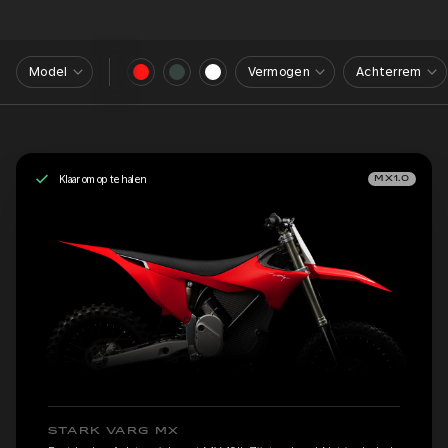
Model
Vermogen
Achterrem
Klaar om op te halen
MX1.0
STARK VARG MX