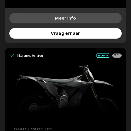
Meer info
Vraag ernaar
Klaar om op te halen
SM
STARK VARG SM