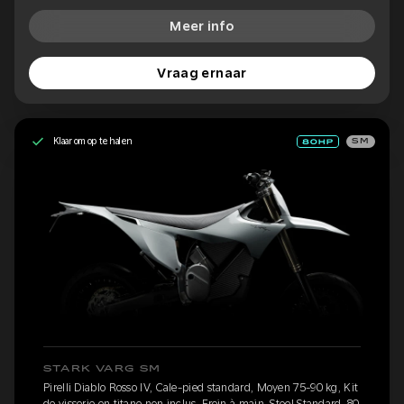
Meer info
Vraag ernaar
Klaar om op te halen
SM
STARK VARG SM
Pirelli Diablo Rosso IV, Cale-pied standard, Moyen 75-90 kg, Kit
de visserie en titane non inclus, Frein à main, Stoel Standard, 80