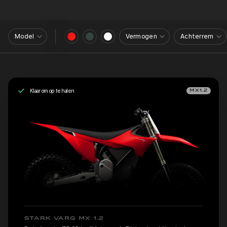
Model
Vermogen
Achterrem
Klaar om op te halen
MX1.2
STARK VARG MX 1.2