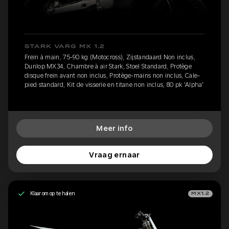
STARK VARG MX 1.2
Frein à main, 75-90 kg (Motocross), Zijstandaard Non inclus,
Dunlop MX34, Chambre à air Stark, Stoel Standard, Protège
disque frein avant non inclus, Protège-mains non inclus, Cale-
pied standard, Kit de visserie en titane non inclus, 80 pk 'Alpha'
Meer info
Vraag ernaar
Klaar om op te halen
MX1.2