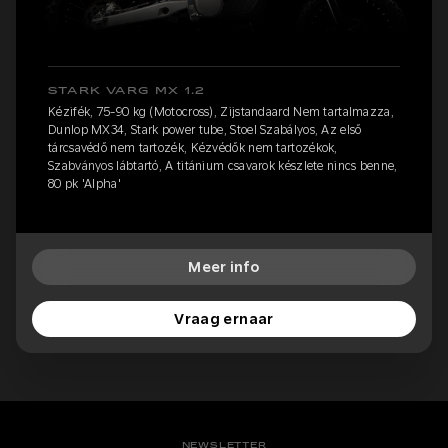
STARK VARG MX 1.2
Kézifék, 75-90 kg (Motocross), Zijstandaard Nem tartalmazza,
Dunlop MX34, Stark power tube, Stoel Szabályos, Az első
tárcsavédő nem tartozék, Kézvédők nem tartozékok,
Szabványos lábtartó, A titánium csavarok készlete nincs benne,
80 pk 'Alpha'
Meer info
Vraag ernaar
NEWSLETTER