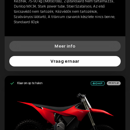
Kézifék, 75-90 kg (Motocross), Zijstandaard Nem tartalmazza,
Dunlop MX34, Stark power tube, Stoel Szabályos, Az első
tárcsavédő nem tartozék, Kézvédők nem tartozékok,
Szabványos lábtartó, A titánium csavarok készlete nincs benne,
Standaard 60pk
Meer info
Vraag ernaar
Klaar om op te halen
MX1.2