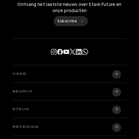
Ontvang het laatste nieuws over Stark Future en
onze producten
Subscribe
VARG
VARG EX
BEDRIJF
VARG MX 1.2
Over ons
STEUN
VARG SM
Newsroom
Fabriekseditie
Ondersteuningscentrum
REKENING
Word dealer
Motoren op voorraad
Technical & Tutorials