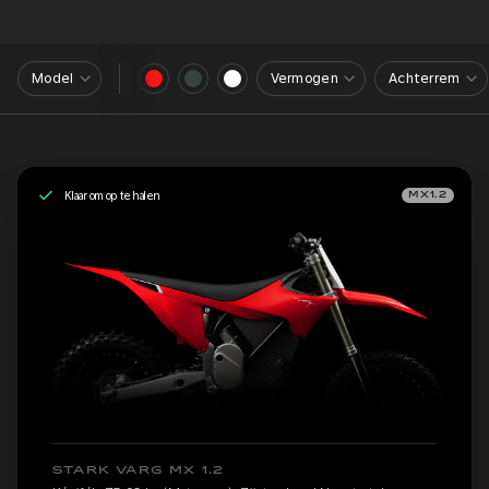
Model
Vermogen
Achterrem
Klaar om op te halen
MX1.2
STARK VARG MX 1.2