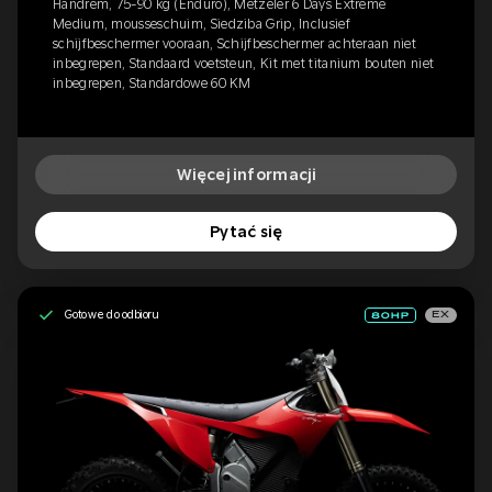
Handrem, 75-90 kg (Enduro), Metzeler 6 Days Extreme
Medium, mousseschuim, Siedziba Grip, Inclusief
schijfbeschermer vooraan, Schijfbeschermer achteraan niet
inbegrepen, Standaard voetsteun, Kit met titanium bouten niet
inbegrepen, Standardowe 60 KM
Więcej informacji
Pytać się
Gotowe do odbioru
EX