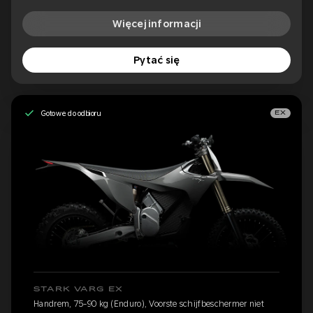
Więcej informacji
Pytać się
Gotowe do odbioru
EX
STARK VARG EX
Handrem, 75-90 kg (Enduro), Voorste schijfbeschermer niet