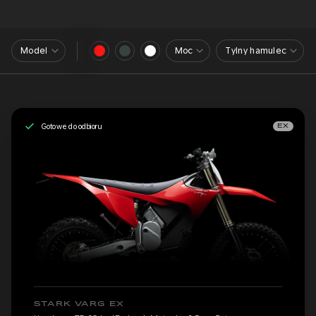
Model
Moc
Tylny hamulec
Gotowe do odbioru
EX
STARK VARG EX