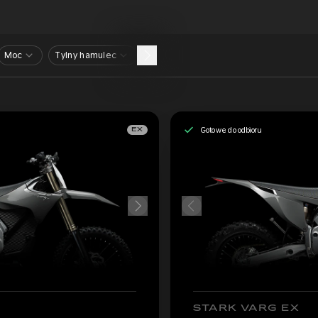
Moc
Tylny hamulec
Gotowe do odbioru
EX
STARK VARG EX