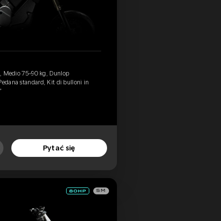
e), Medio 75-90 kg, Dunlop
edana standard, Kit di bulloni in
”
Pytać się
SM