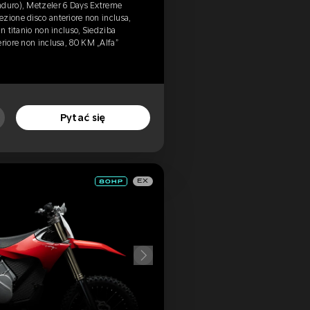
nduro), Metzeler 6 Days Extreme
zione disco anteriore non inclusa,
in titanio non incluso, Siedziba
eriore non inclusa, 80 KM „Alfa”
Pytać się
EX