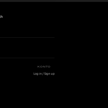
ch
KONTO
Log in / Sign up