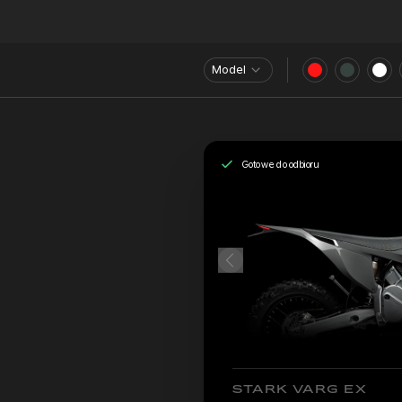
Model
Gotowe do odbioru
STARK VARG EX