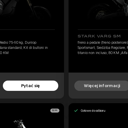
STARK VARG SM
 Medio 75-90 kg, Dunlop
freno a pedale (freno posterior
ana standard, Kit di bulloni in
Sportsmart, Siedziba Regolare, P
 60 KM
titanio non incluso, 80 KM „Alfa
Pytać się
Więcej informacji
Gotowe do odbioru
SM