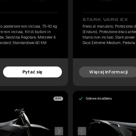
STARK VARG EX
o posteriore non inclusa, 75-90 kg
Freno al manubrio, Protezione d
e non inclusa, Kit di bulloni in
(Enduro), Protezione disco anteri
ube, Siedziba Regolare, Metzeler 6
titanio non incluso, Stark power
andard, Standardowe 60 KM
Days Extreme Medium, Pedana s
Pytać się
Więcej informacji
Gotowe do odbioru
SM