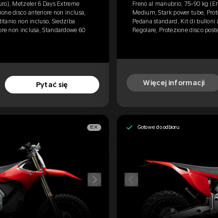
uro), Metzeler 6 Days Extreme
Freno al manubrio, 75-90 kg (E
one disco anteriore non inclusa,
Medium, Stark power tube, Prote
titanio non incluso, Siedziba
Pedana standard, Kit di bulloni 
iore non inclusa, Standardowe 60
Regolare, Protezione disco post
Więcej informacji
Pytać się
Gotowe do odbioru
EX