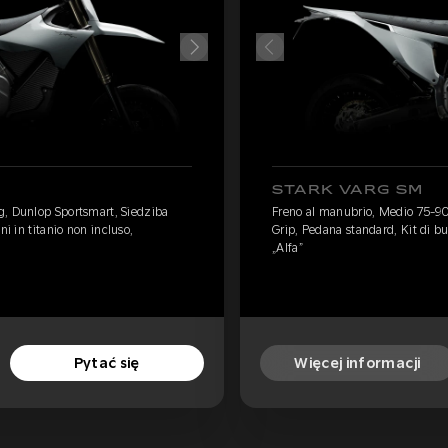
STARK VARG SM
g, Dunlop Sportsmart, Siedziba
Freno al manubrio, Medio 75-90
ni in titanio non incluso,
Grip, Pedana standard, Kit di bu
„Alfa”
Pytać się
Więcej informacji