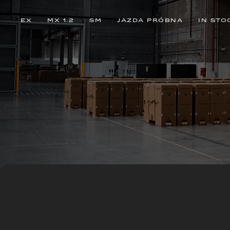
EX
MX 1.2
SM
JAZDA PRÓBNA
IN STO