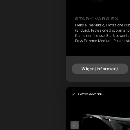
STARK VARG EX
Freno al manubrio, Protezione disc
(Enduro), Protezione disco anterior
titanio non incluso, Stark power t
Days Extreme Medium, Pedana st
Więcej informacji
Gotowe do odbioru