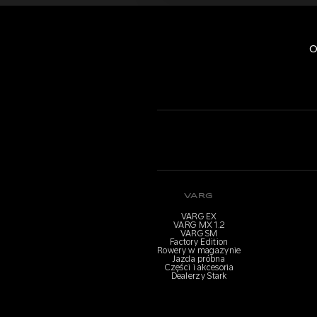
O
VARG
VARG EX
VARG MX 1.2
VARG SM
Factory Edition
Rowery w magazynie
Jazda próbna
Części i akcesoria
Dealerzy Stark