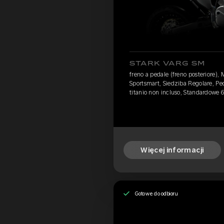
STARK VARG SM
freno a pedale (freno posteriore),
Sportsmart, Siedziba Regolare, Ped
titanio non incluso, Standardowe
Więcej informacji
Gotowe do odbioru