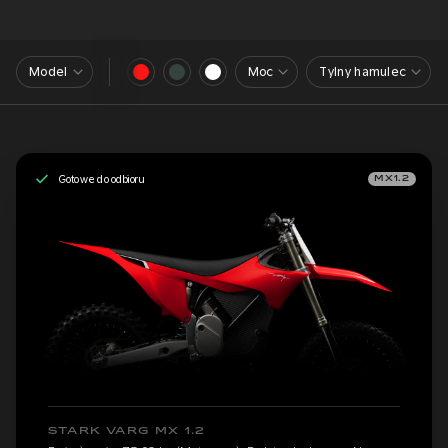
Model
Moc
Tylny hamulec
Gotowe do odbioru
MX1.2
STARK VARG MX 1.2