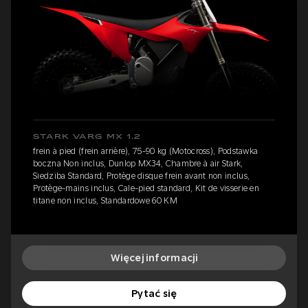
STARK VARG MX 1.2
frein à pied (frein arrière), 75-90 kg (Motocross), Podstawka
boczna Non inclus, Dunlop MX34, Chambre à air Stark,
Siedziba Standard, Protège disque frein avant non inclus,
Protège-mains inclus, Cale-pied standard, Kit de visserie en
titane non inclus, Standardowe 60 KM
Więcej informacji
Pytać się