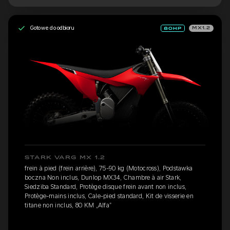
Gotowe do odbioru
MX1.2
STARK VARG MX 1.2
frein à pied (frein arrière), 75-90 kg (Motocross), Podstawka
boczna Non inclus, Dunlop MX34, Chambre à air Stark,
Siedziba Standard, Protège disque frein avant non inclus,
Protège-mains inclus, Cale-pied standard, Kit de visserie en
titane non inclus, 80 KM „Alfa”