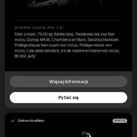
STARK VARG MX 1.2
Frein à main, 75-90 kg (Motocross), Podstawka boczna Non
inclus, Dunlop MX34, Chambre à air Stark, Siedziba Standard,
Protège disque frein avant non inclus, Protège-mains non
inclus, Cale-pied standard, Kit de visserie en titane non inclus,
80 KM „Alfa”
Więcej informacji
Pytać się
Gotowe do odbioru
MX1.2