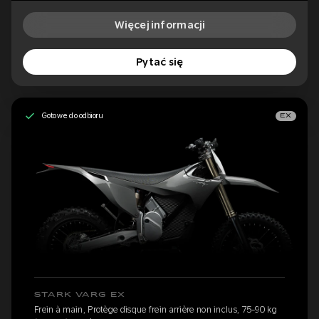
Więcej informacji
Pytać się
Gotowe do odbioru
EX
STARK VARG EX
Frein à main, Protège disque frein arrière non inclus, 75-90 kg