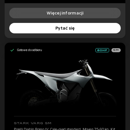
Więcej informacji
Pytać się
Gotowe do odbioru
SM
STARK VARG SM
Pirelli Diablo Rosso IV, Cale-pied standard, Moyen 75-90 kg, Kit