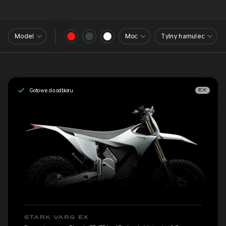
Model
Moc
Tylny hamulec
Gotowe do odbioru
EX
STARK VARG EX